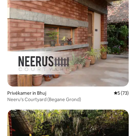
Privékamer in Bhuj
Gemiddelde
5 (73)
Neeru's Courtyard (Begane Grond)