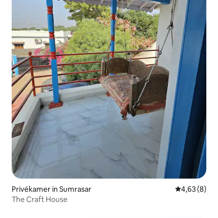
Privékamer in Sumrasar
Gemiddelde b
4,63 (8)
The Craft House