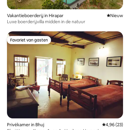
Vakantieboerderij in Hirapar
Nieuwe ac
Nieuw
Luxe boerderijvilla midden in de natuur
Favoriet van gasten
Favoriet van gasten
Privékamer in Bhuj
Gemiddelde be
4,96 (23)