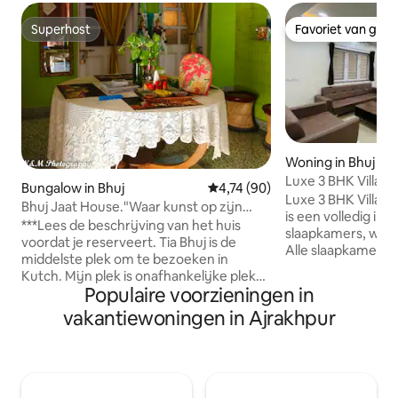
Superhost
Favoriet van gas
Superhost
Favoriet van gas
Woning in Bhuj
Luxe 3 BHK Villa In
Bungalow in Bhuj
Gemiddelde beoordeling van 4,
4,74 (90)
Homestay
Luxe 3 BHK Villa –
Bhuj Jaat House."Waar kunst op zijn
is een volledig ing
eigen manier spreekt."
***Lees de beschrijving van het huis
slaapkamers, woo
voordat je reserveert. Tia Bhuj is de
Alle slaapkamers z
middelste plek om te bezoeken in
airconditioning. A
Kutch. Mijn plek is onafhankelijke plek
hebben een aang
Populaire voorzieningen in
voor toeristen zonder overlast. er zijn 2
badkamer met douc
slaapkamers, 1 is groot en de andere is
vakantiewoningen in Ajrakhpur
spiegel, handwas,
klein. Het is een zeer aangename,
conditioner en toi
mooie, culturele en etnische plek met
groot en heeft 50
uitzicht op de tuin. Het ligt dicht bij het
gratis wifi. Keuke
stadscentrum, parken, geweldig
koelkast, waterkok
uitzicht, restaurants en