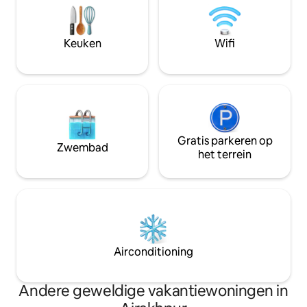
ruimtes van de wo
eetgelegenheden en kunst en cultuur.
gratis wifi. Veel plezier met het hele
Je zult genieten van mijn plek, want het
gezin in deze stijl
comfortabele bed, de keuken,het
Keuken
Wifi
uitzicht en de gezelligheid. Goed voor
iedereen...
Gratis parkeren op
Zwembad
het terrein
Airconditioning
Andere geweldige vakantiewoningen in