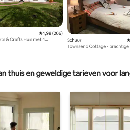
Gemiddelde beoordeling van 4,98 op 5, 206 r
4,98 (206)
rts & Crafts Huis met 4
Schuur
G
ers Whitby
Townsend Cottage - prachtige
verbouwde schuur
g van 4,97 op 5, 60 recensies
n thuis en geweldige tarieven voor lan