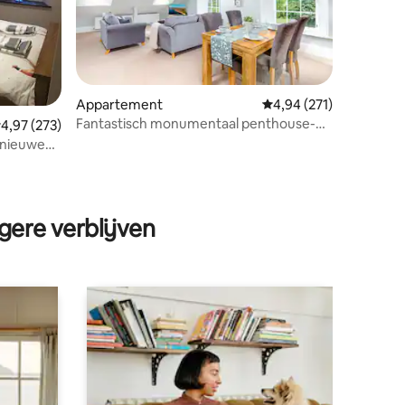
ecensies
Appartement
Gemiddelde beoordeling
4,94 (271)
Fantastisch monumentaal penthouse-
emiddelde beoordeling van 4,97 op 5, 273 recensies
4,97 (273)
appartement
 nieuwe
gere verblijven