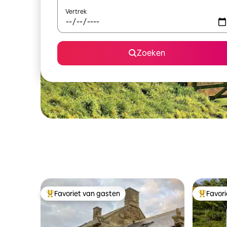
Vertrek
Zoeken
Favoriet van gasten
Favor
Topfavoriet van gasten
Topfavor