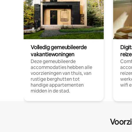
Volledig gemeubileerde
Digi
vakantiewoningen
reiz
Deze gemeubileerde
Comf
accommodaties hebben alle
acco
voorzieningen van thuis, van
reize
rustige berghutten tot
werke
handige appartementen
wifi 
midden in de stad.
Voorzi