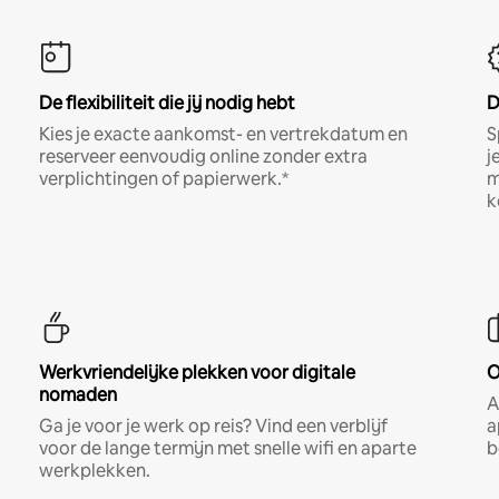
De flexibiliteit die jij nodig hebt
D
Kies je exacte aankomst- en vertrekdatum en
S
reserveer eenvoudig online zonder extra
j
verplichtingen of papierwerk.*
m
k
Werkvriendelijke plekken voor digitale
O
nomaden
A
Ga je voor je werk op reis? Vind een verblijf
a
voor de lange termijn met snelle wifi en aparte
b
werkplekken.