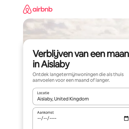
Ga
direct
naar
inhoud
Verblijven van een maa
in Aislaby
Ontdek langetermijnwoningen die als thuis
aanvoelen voor een maand of langer.
Locatie
Wanneer er resultaten beschikbaar zijn, maak je 
Aankomst