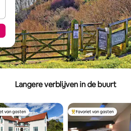
Langere verblijven in de buurt
iet van gasten
Favoriet van gasten
iet van gasten
Topfavoriet van gasten