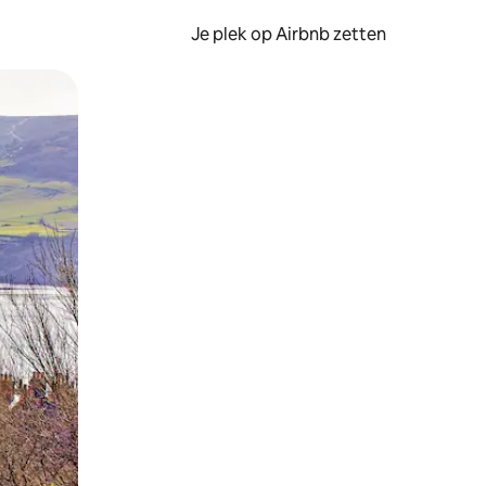
Je plek op Airbnb zetten
en of swipen.