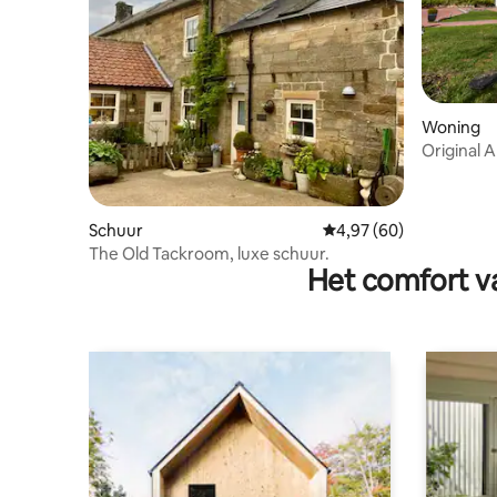
Woning
Original A
slaapkam
Schuur
Gemiddelde beoordelin
4,97 (60)
The Old Tackroom, luxe schuur.
Het comfort va