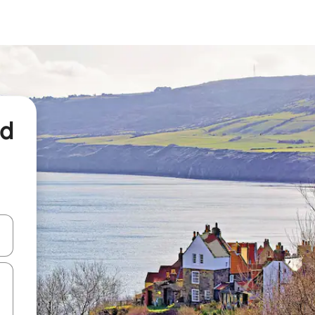
nd
een keuze met je de pijltjestoetsen omhoog en omlaag, óf door te tikk