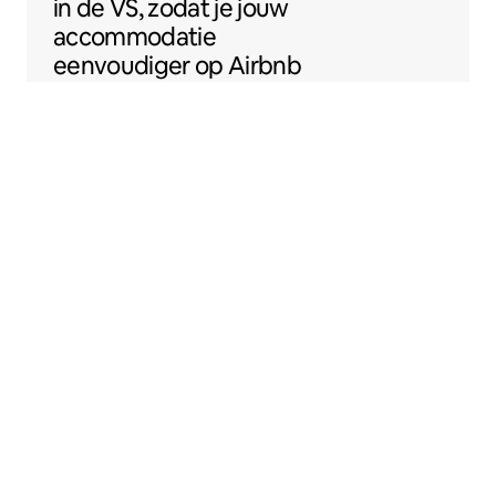
in de VS, zodat je jouw
accommodatie
eenvoudiger op Airbnb
kunt zetten.
Sentral Apartments
Denver, Colorado