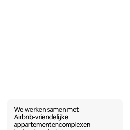
We werken samen met Airbnb-vriendelijk
We werken samen
met
Airbnb-vriendelijke
appartementencomplexen