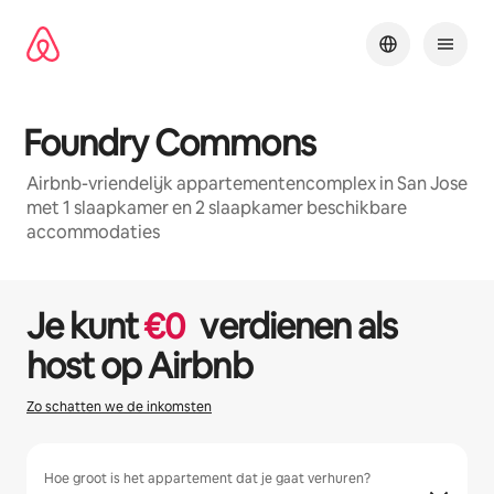
Ga
direct
naar
inhoud
Foundry Commons
Airbnb-vriendelijk appartementencomplex in San Jose
met 1 slaapkamer en 2 slaapkamer beschikbare
accommodaties
1/29
0 van 0 items weergegeven
Je kunt
€
0
verdienen als
host op Airbnb
Zo schatten we de inkomsten
Hoe groot is het appartement dat je gaat verhuren?