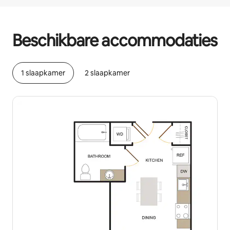
Je potentiële inkomsten zijn €618 per maand
Beschikbare accommodaties
1 slaapkamer
2 slaapkamer