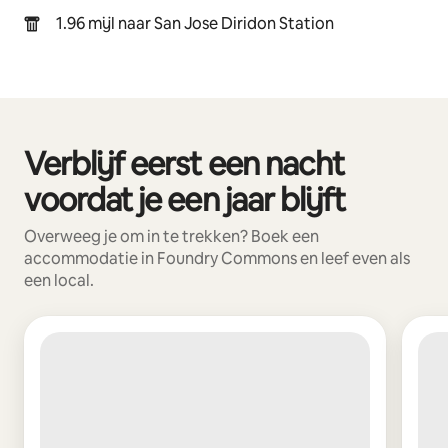
1.96 mijl naar San Jose Diridon Station
Verblijf eerst een nacht
0 van 0 items weergegeven
voordat je een jaar blijft
Overweeg je om in te trekken? Boek een
accommodatie in Foundry Commons en leef even als
een local.