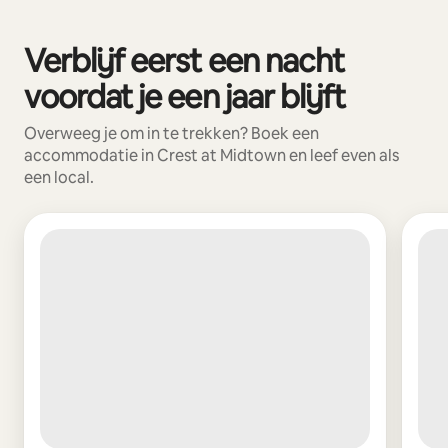
Verblijf eerst een nacht
0 van 0 items weergegeven
voordat je een jaar blijft
Overweeg je om in te trekken? Boek een
accommodatie in Crest at Midtown en leef even als
een local.