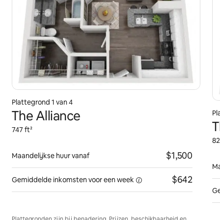
Plattegrond 1 van 4
The Alliance
Pl
T
747 ft²
82
$1,500
Maandelijkse huur vanaf
Ma
$642
Gemiddelde inkomsten voor
een week
Ge
Plattegronden zijn bij benadering. Prijzen, beschikbaarheid en