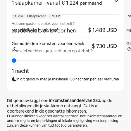
1 slaapkamer
· vanaf € 1.224
per maand
Studio
1 slaapkamer
+ MEER
S
Hebben gasten de plek voor zichzelf?
$ 1.489 USD
Ja, de hele plek is voor hen
Maandelijkse huur vanaf
Ma
Gemiddelde inkomsten voor
een week
Ge
$ 730 USD
Hoeveel nachten ga je verhuren op Airbnb?
1 nacht
In dit gebouw mag je maximaal 180 nachten per jaar verhuren
Dit gebouw krijgt een
inkomstenaandeel van
25%
op de
uitbetalingen die je via Airbnb ontvangt. Dat is al
doorberekend in de geschatte inkomsten.
Er kunnen limieten voor het aantal nachten, het inkomstenaandeel en
andere regels en beperkingen of lokale regelgeving van toepassing
zijn, en deze kunnen van tijd tot tijd veranderen.