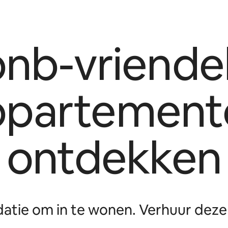
bnb-vriendel
ppartement
ontdekken
tie om in te wonen. Verhuur deze 