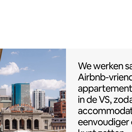
We werken sa
We werken 
Airbnb-vriend
appartemen
in de VS, zoda
accommodat
eenvoudiger 