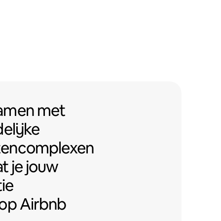
men met Airbnb-vriendelijke ap
samen
met
elijke
tencomplexen
t je jouw
ie
op Airbnb