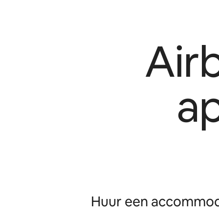
Air
a
Huur een accommoda