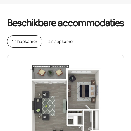
Je potentiële inkomsten zijn €671 per maand
Beschikbare accommodaties
1 slaapkamer
2 slaapkamer