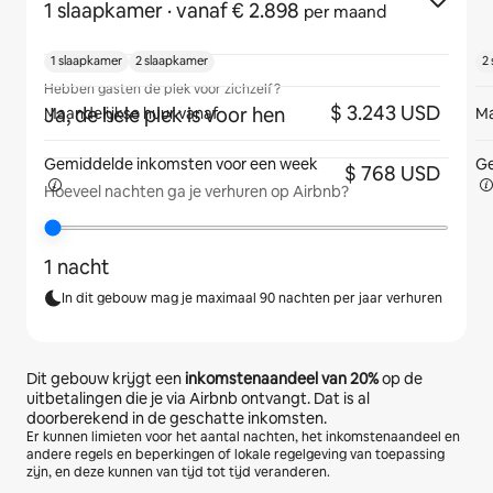
1 slaapkamer
· vanaf € 2.898
per maand
1 slaapkamer
2 slaapkamer
2
Hebben gasten de plek voor zichzelf?
$ 3.243 USD
Ja, de hele plek is voor hen
Maandelijkse huur vanaf
Ma
Gemiddelde inkomsten voor
een week
Ge
$ 768 USD
Hoeveel nachten ga je verhuren op Airbnb?
1 nacht
In dit gebouw mag je maximaal 90 nachten per jaar verhuren
Dit gebouw krijgt een
inkomstenaandeel van
20%
op de
uitbetalingen die je via Airbnb ontvangt. Dat is al
doorberekend in de geschatte inkomsten.
Er kunnen limieten voor het aantal nachten, het inkomstenaandeel en
andere regels en beperkingen of lokale regelgeving van toepassing
zijn, en deze kunnen van tijd tot tijd veranderen.