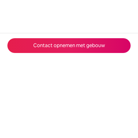
Contact opnemen met gebouw
© 2026 Airbnb, Inc.
Privacy
·
Voorwaarden
·
Bedrijfsgegevens