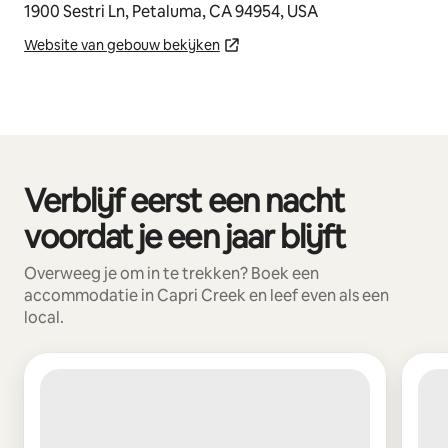
1900 Sestri Ln, Petaluma, CA 94954, USA
Website van gebouw bekijken
Verblijf eerst een nacht
0 van 0 items weergegeven
voordat je een jaar blijft
Overweeg je om in te trekken? Boek een
accommodatie in Capri Creek en leef even als een
local.