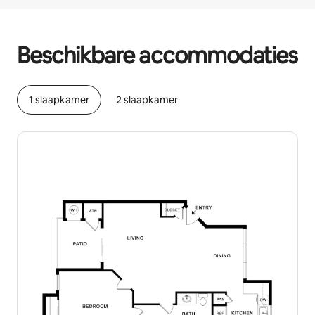
Je potentiële inkomsten zijn €771 per maand
Beschikbare accommodaties
1 slaapkamer
2 slaapkamer