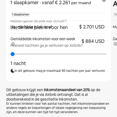
A
1 slaapkamer
· vanaf € 2.261
per maand
1 slaapkamer
1
Hebben gasten de plek voor zichzelf?
$ 2.701 USD
Ja, de hele plek is voor hen
Maandelijkse huur vanaf
Ma
Gemiddelde inkomsten voor
een week
Ge
$ 884 USD
Hoeveel nachten ga je verhuren op Airbnb?
1 nacht
In dit gebouw mag je maximaal 90 nachten per jaar verhuren
Dit gebouw krijgt een
inkomstenaandeel van
20%
op de
uitbetalingen die je via Airbnb ontvangt. Dat is al
doorberekend in de geschatte inkomsten.
Er kunnen limieten voor het aantal nachten, het inkomstenaandeel en
andere regels en beperkingen of lokale regelgeving van toepassing
zijn, en deze kunnen van tijd tot tijd veranderen.