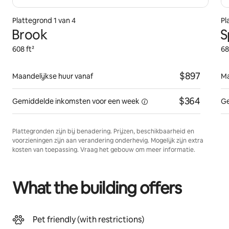
Plattegrond 1 van 4
Pl
Brook
S
608 ft²
68
$897
Maandelijkse huur vanaf
Ma
$364
Gemiddelde inkomsten voor
een week
Ge
Plattegronden zijn bij benadering. Prijzen, beschikbaarheid en
voorzieningen zijn aan verandering onderhevig. Mogelijk zijn extra
kosten van toepassing. Vraag het gebouw om meer informatie.
What the building offers
Pet friendly (with restrictions)