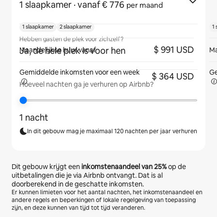
1 slaapkamer
· vanaf € 776
per maand
1 slaapkamer
2 slaapkamer
1
Hebben gasten de plek voor zichzelf?
$ 991 USD
Ja, de hele plek is voor hen
Maandelijkse huur vanaf
Ma
Gemiddelde inkomsten voor
een week
Ge
$ 364 USD
Hoeveel nachten ga je verhuren op Airbnb?
1 nacht
In dit gebouw mag je maximaal 120 nachten per jaar verhuren
Dit gebouw krijgt een
inkomstenaandeel van
25%
op de
uitbetalingen die je via Airbnb ontvangt. Dat is al
doorberekend in de geschatte inkomsten.
Er kunnen limieten voor het aantal nachten, het inkomstenaandeel en
andere regels en beperkingen of lokale regelgeving van toepassing
zijn, en deze kunnen van tijd tot tijd veranderen.