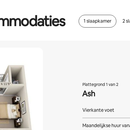
ommodaties
1 slaapkamer
2 s
Plattegrond 1 van 2
Ash
Vierkante voet
Maandelijkse huur van