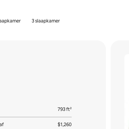
laapkamer
3 slaapkamer
793 ft²
af
$1,260