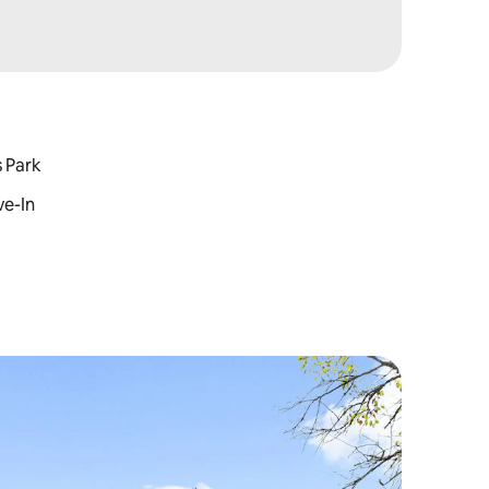
s Park
ve-In