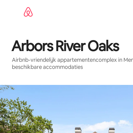
Ga
direct
naar
inhoud
Arbors River Oaks
Airbnb-vriendelijk appartementencomplex in Mem
beschikbare accommodaties