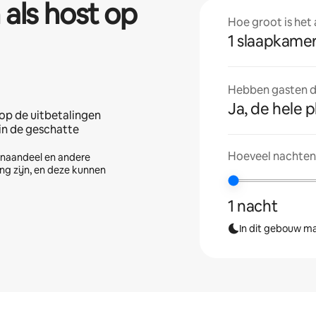
 als host op
Hoe groot is het
1 slaapkame
Hebben gasten de
Ja, de hele p
op de uitbetalingen
 in de geschatte
Hoeveel nachten 
tenaandeel en andere
ng zijn, en deze kunnen
1 nacht
In dit gebouw ma