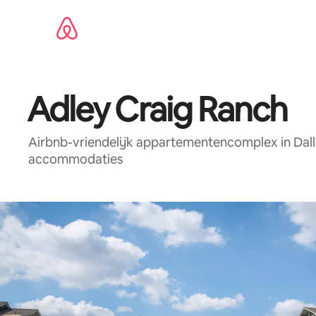
Ga
direct
naar
inhoud
Adley Craig Ranch
Airbnb-vriendelijk appartementencomplex in Dall
accommodaties