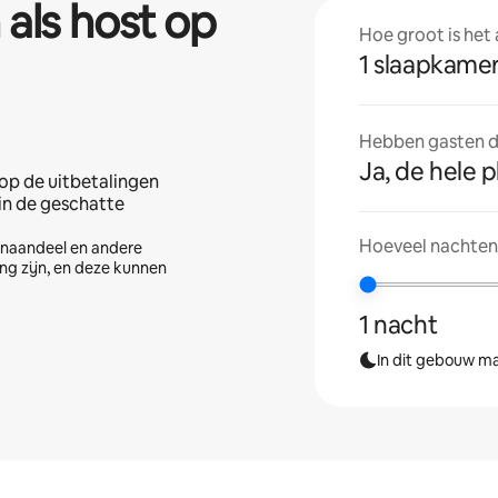
 als host op
Hoe groot is het
1 slaapkame
Hebben gasten de
Ja, de hele p
op de uitbetalingen
 in de geschatte
Hoeveel nachten 
tenaandeel en andere
ng zijn, en deze kunnen
1 nacht
In dit gebouw ma