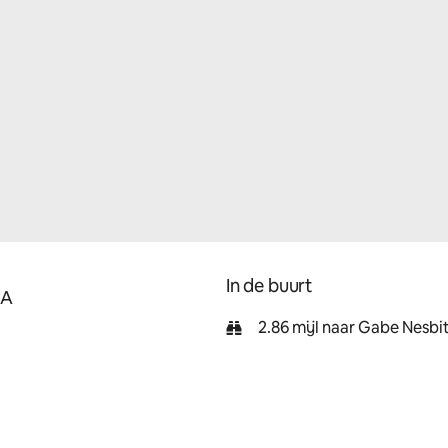
In de buurt
SA
2.86 mijl naar Gabe Nesbi