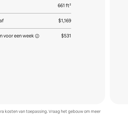
661 ft²
af
$1,169
n voor
een week
$531
 extra kosten van toepassing. Vraag het gebouw om meer