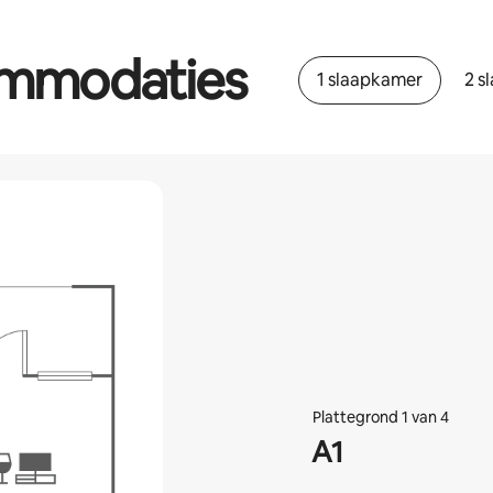
ommodaties
1 slaapkamer
2 s
Plattegrond 1 van 4
A1