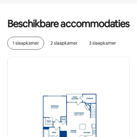
Je potentiële inkomsten zijn €463 per maand
Beschikbare accommodaties
1 slaapkamer
2 slaapkamer
3 slaapkamer