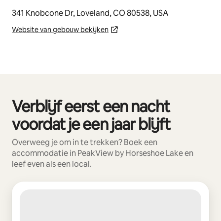
341 Knobcone Dr, Loveland, CO 80538, USA
Website van gebouw bekijken
Verblijf eerst een nacht
0 van 0 items weergegeven
voordat je een jaar blijft
Overweeg je om in te trekken? Boek een
accommodatie in PeakView by Horseshoe Lake en
leef even als een local.