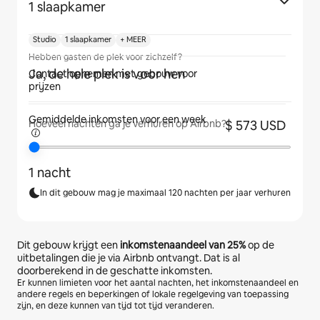
1 slaapkamer
Studio
1 slaapkamer
+ MEER
Hebben gasten de plek voor zichzelf?
Ja, de hele plek is voor hen
Contact opnemen met gebouw voor
prijzen
Gemiddelde inkomsten voor
een week
$ 573 USD
Hoeveel nachten ga je verhuren op Airbnb?
1 nacht
In dit gebouw mag je maximaal 120 nachten per jaar verhuren
Dit gebouw krijgt een
inkomstenaandeel van
25%
op de
uitbetalingen die je via Airbnb ontvangt. Dat is al
doorberekend in de geschatte inkomsten.
Er kunnen limieten voor het aantal nachten, het inkomstenaandeel en
andere regels en beperkingen of lokale regelgeving van toepassing
zijn, en deze kunnen van tijd tot tijd veranderen.