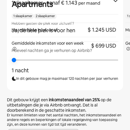
Apartments
1 slaapkamer
· vanaf € 1.143
per maand
1 slaapkamer
2 slaapkamer
1
Hebben gasten de plek voor zichzelf?
$ 1.245 USD
Ja, de hele plek is voor hen
Maandelijkse huur vanaf
Ma
Gemiddelde inkomsten voor
een week
Ge
$ 699 USD
Hoeveel nachten ga je verhuren op Airbnb?
1 nacht
In dit gebouw mag je maximaal 120 nachten per jaar verhuren
Dit gebouw krijgt een
inkomstenaandeel van
25%
op de
uitbetalingen die je via Airbnb ontvangt. Dat is al
doorberekend in de geschatte inkomsten.
Er kunnen limieten voor het aantal nachten, het inkomstenaandeel en
andere regels en beperkingen of lokale regelgeving van toepassing
zijn, en deze kunnen van tijd tot tijd veranderen.