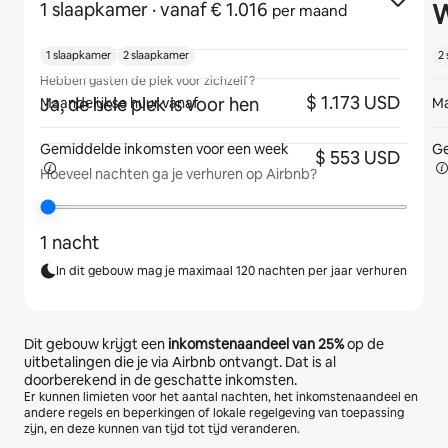
W
1 slaapkamer
· vanaf € 1.016
per maand
1 slaapkamer
2 slaapkamer
2
Hebben gasten de plek voor zichzelf?
$ 1.173 USD
Ja, de hele plek is voor hen
Maandelijkse huur vanaf
Ma
Gemiddelde inkomsten voor
een week
Ge
$ 553 USD
Hoeveel nachten ga je verhuren op Airbnb?
1 nacht
In dit gebouw mag je maximaal 120 nachten per jaar verhuren
Dit gebouw krijgt een
inkomstenaandeel van
25%
op de
uitbetalingen die je via Airbnb ontvangt. Dat is al
doorberekend in de geschatte inkomsten.
Er kunnen limieten voor het aantal nachten, het inkomstenaandeel en
andere regels en beperkingen of lokale regelgeving van toepassing
zijn, en deze kunnen van tijd tot tijd veranderen.