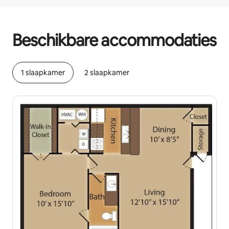
Je potentiële inkomsten zijn €472 per maand
Beschikbare accommodaties
1 slaapkamer
2 slaapkamer