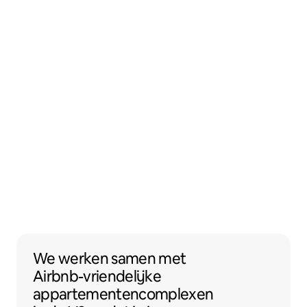
We werken samen met Airbnb-vriendelijk
We werken samen
met
Airbnb-vriendelijke
appartementencomplexen