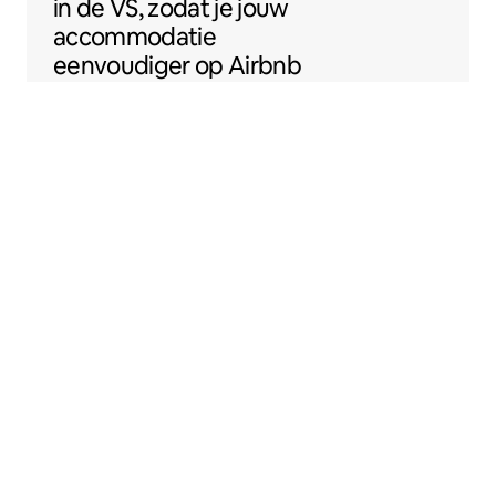
in de VS, zodat je jouw
accommodatie
eenvoudiger op Airbnb
kunt zetten.
Sentral Apartments
Denver, Colorado