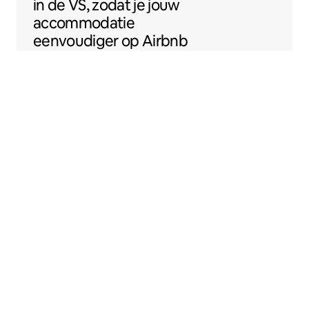
in de VS, zodat je jouw
accommodatie
eenvoudiger op Airbnb
kunt zetten.
Sentral Apartments
Denver, Colorado