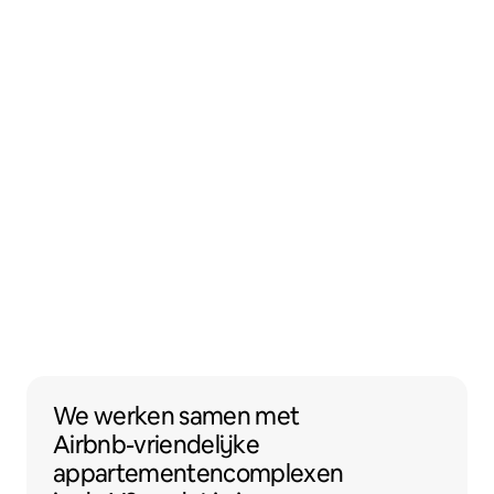
We werken samen met Airbnb-vriendelijk
We werken samen
met
Airbnb-vriendelijke
appartementencomplexen