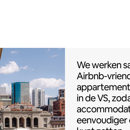
We werken sa
We werken 
Airbnb-vriend
appartemen
in de VS, zoda
accommodat
eenvoudiger 