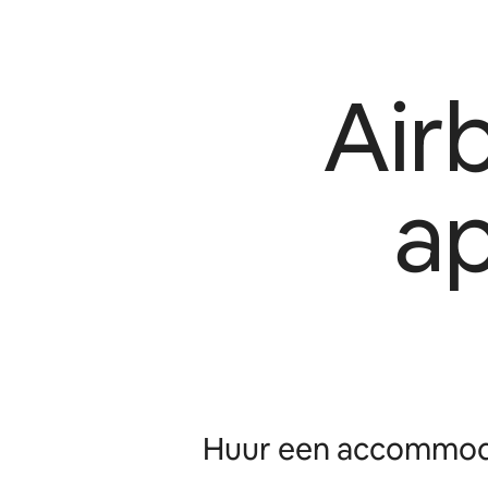
Air
a
Huur een accommoda