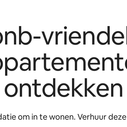
bnb-vriendel
ppartement
ontdekken
tie om in te wonen. Verhuur deze 