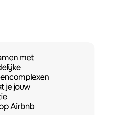
men met Airbnb-vriendelijke ap
samen
met
elijke
tencomplexen
t je jouw
ie
op Airbnb