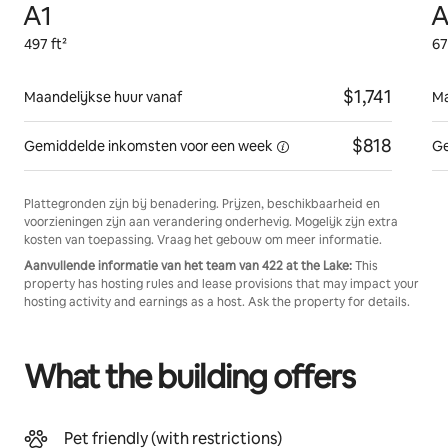
A1
A
497 ft²
67
$1,741
Maandelijkse huur vanaf
Ma
$818
Gemiddelde inkomsten voor
een week
Ge
Plattegronden zijn bij benadering. Prijzen, beschikbaarheid en
voorzieningen zijn aan verandering onderhevig. Mogelijk zijn extra
kosten van toepassing. Vraag het gebouw om meer informatie.
Aanvullende informatie van het team van 422 at the Lake:
This
property has hosting rules and lease provisions that may impact your
hosting activity and earnings as a host. Ask the property for details.
What the building offers
Pet friendly (with restrictions)