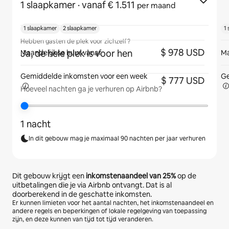
1 slaapkamer
· vanaf € 1.511
per maand
1 slaapkamer
2 slaapkamer
1
Hebben gasten de plek voor zichzelf?
$ 978 USD
Ja, de hele plek is voor hen
Maandelijkse huur vanaf
Ma
Gemiddelde inkomsten voor
een week
Ge
$ 777 USD
Hoeveel nachten ga je verhuren op Airbnb?
1 nacht
In dit gebouw mag je maximaal 90 nachten per jaar verhuren
Dit gebouw krijgt een
inkomstenaandeel van
25%
op de
uitbetalingen die je via Airbnb ontvangt. Dat is al
doorberekend in de geschatte inkomsten.
Er kunnen limieten voor het aantal nachten, het inkomstenaandeel en
andere regels en beperkingen of lokale regelgeving van toepassing
zijn, en deze kunnen van tijd tot tijd veranderen.