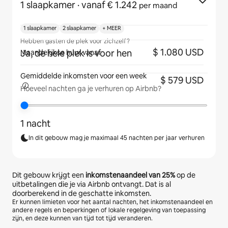
1 slaapkamer
· vanaf € 1.242
per maand
1 slaapkamer
2 slaapkamer
+ MEER
Hebben gasten de plek voor zichzelf?
$ 1.080 USD
Ja, de hele plek is voor hen
Maandelijkse huur vanaf
Gemiddelde inkomsten voor
een week
$ 579 USD
Hoeveel nachten ga je verhuren op Airbnb?
1 nacht
In dit gebouw mag je maximaal 45 nachten per jaar verhuren
Dit gebouw krijgt een
inkomstenaandeel van
25%
op de
uitbetalingen die je via Airbnb ontvangt. Dat is al
doorberekend in de geschatte inkomsten.
Er kunnen limieten voor het aantal nachten, het inkomstenaandeel en
andere regels en beperkingen of lokale regelgeving van toepassing
zijn, en deze kunnen van tijd tot tijd veranderen.