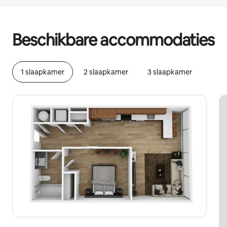
Je potentiële inkomsten zijn €538 per maand
Beschikbare accommodaties
1 slaapkamer
2 slaapkamer
3 slaapkamer