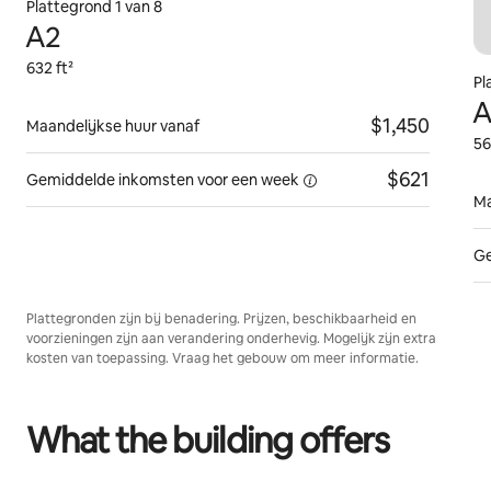
Plattegrond 1 van 8
A2
632 ft²
Pl
A
$1,450
Maandelijkse huur vanaf
56
$621
Gemiddelde inkomsten voor
een week
Ma
Ge
Plattegronden zijn bij benadering. Prijzen, beschikbaarheid en
voorzieningen zijn aan verandering onderhevig. Mogelijk zijn extra
kosten van toepassing. Vraag het gebouw om meer informatie.
What the building offers