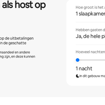
 als host op
Hoe groot is het
1 slaapkame
Hebben gasten de
Ja, de hele p
op de uitbetalingen
 in de geschatte
Hoeveel nachten 
tenaandeel en andere
ng zijn, en deze kunnen
1 nacht
In dit gebouw ma