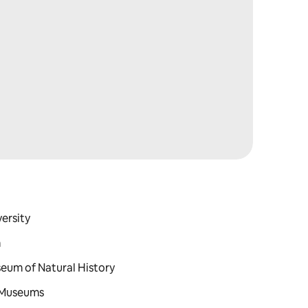
versity
m
seum of Natural History
t Museums