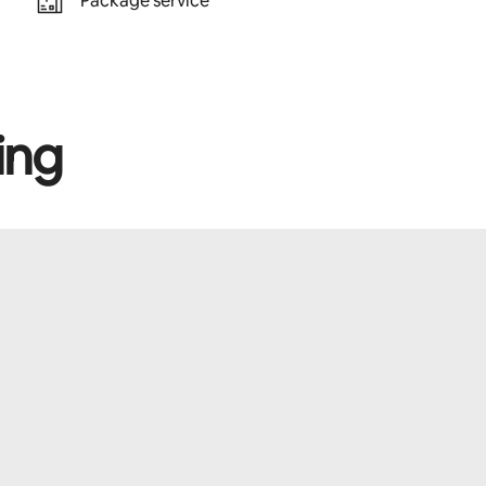
Package service
ing