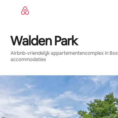
Ga
direct
naar
inhoud
Walden Park
Airbnb-vriendelijk appartementencomplex in Bos
accommodaties