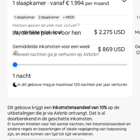
1 slaapkamer
· vanaf € 1.994
per maand
1 slaapkamer
2 slaapkamer
+ MEER
1
Hebben gasten de plek voor zichzelf?
$ 2.275 USD
Ja, de hele plek is voor hen
Maandelijkse huur vanaf
Ma
Gemiddelde inkomsten voor
een week
Ge
$ 869 USD
Hoeveel nachten ga je verhuren op Airbnb?
1 nacht
In dit gebouw mag je maximaal 120 nachten per jaar verhuren
Dit gebouw krijgt een
inkomstenaandeel van
10%
op de
uitbetalingen die je via Airbnb ontvangt. Dat is al
doorberekend in de geschatte inkomsten.
Er kunnen limieten voor het aantal nachten, het inkomstenaandeel en
andere regels en beperkingen of lokale regelgeving van toepassing
zijn, en deze kunnen van tijd tot tijd veranderen.