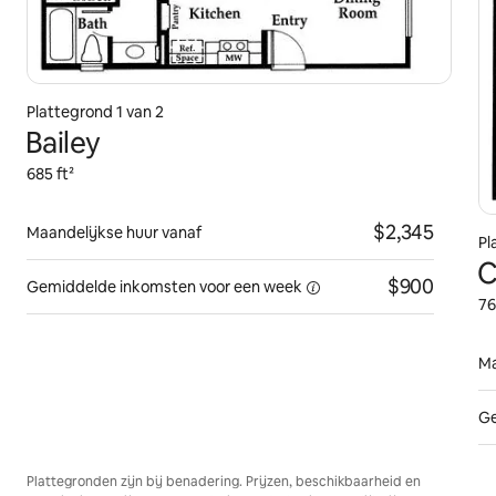
Plattegrond 1 van 2
Bailey
685 ft²
$2,345
Maandelijkse huur vanaf
Pl
C
$900
Gemiddelde inkomsten voor
een week
76
Ma
Ge
Plattegronden zijn bij benadering. Prijzen, beschikbaarheid en