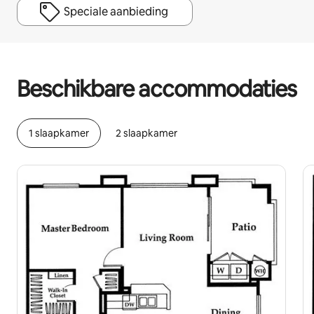
Speciale aanbieding
Je potentiële inkomsten zijn €778 per maand
Beschikbare accommodaties
1 slaapkamer
2 slaapkamer