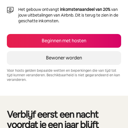
Het gebouw ontvangt
inkomstenaandeel van 20%
van
jouw uitbetalingen van Airbnb. Dit is terug te zien in de
geschatte inkomsten.
Beginnen met hosten
Bewoner worden
Voor hosts gelden bepaalde wetten en beperkingen die van tijd tot
tijd kunnen veranderen. Beschikbaarheid is niet gegarandeerd en kan
veranderen.
Je potentiële inkomsten zijn €606 per maand
Verblijf eerst een nacht
0 van 0 items weergegeven
voordat je een jaar blijft