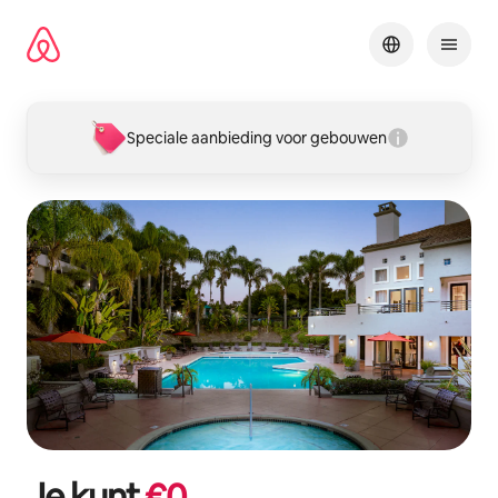
Ga
direct
naar
inhoud
Speciale aanbieding voor gebouwen
Je kunt
€
0