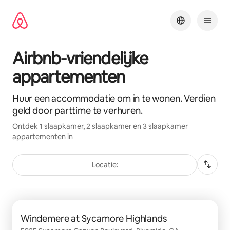
Ga
direct
naar
inhoud
Airbnb-vriendelijke
appartementen
Huur een accommodatie om in te wonen. Verdien
geld door parttime te verhuren.
Ontdek 1 slaapkamer, 2 slaapkamer en 3 slaapkamer
appartementen in
Locatie:
0 van 0 items weergegeven
Windemere at Sycamore Highlands