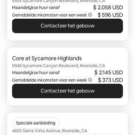
5925 Sycamore Canyon Boulevard, Riverside, CA
$ 2.058 USD
Maandelijkse huur vanaf
$ 596 USD
Gemiddelde inkomsten voor een week
Contacteer het gebouw
0 van 0 items weergegeven
Core at Sycamore Highlands
5946 Sycamore Canyon Boulevard, Riverside, CA
$ 2.145 USD
Maandelijkse huur vanaf
$ 373 USD
Gemiddelde inkomsten voor een week
Contacteer het gebouw
0 van 0 items weergegeven
Viano at Riverwalk
Speciale aanbieding
4655 Sierra Vista Avenue, Riverside, CA