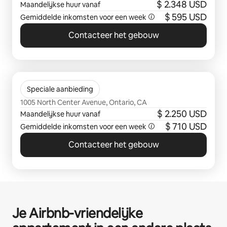
$ 2.348 USD
Maandelijkse huur vanaf
$ 595 USD
Gemiddelde inkomsten voor een week
Contacteer het gebouw
0 van 0 items weergegeven
Centre Club
Speciale aanbieding
1005 North Center Avenue, Ontario, CA
$ 2.250 USD
Maandelijkse huur vanaf
$ 710 USD
Gemiddelde inkomsten voor een week
Contacteer het gebouw
Je Airbnb-vriendelijke