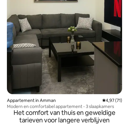
Appartement in Amman
Gemiddelde be
4,97 (71)
Modern en comfortabel appartement - 3 slaapkamers
Het comfort van thuis en geweldige
tarieven voor langere verblijven