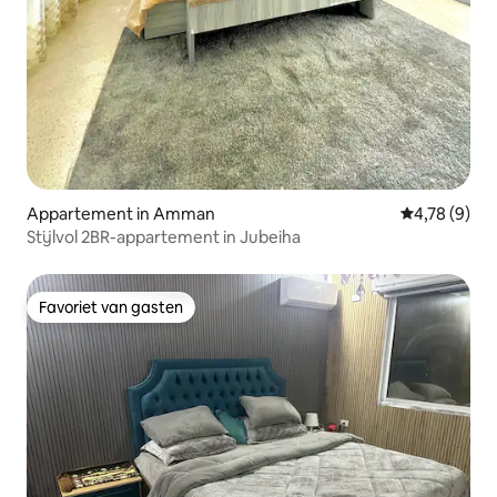
Appartement in Amman
Gemiddelde b
4,78 (9)
Stijlvol 2BR-appartement in Jubeiha
Favoriet van gasten
Favoriet van gasten