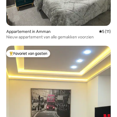
Appartement in Amman
Gemiddeld
5 (11)
Nieuw appartement van alle gemakken voorzien
Favoriet van gasten
Topfavoriet van gasten