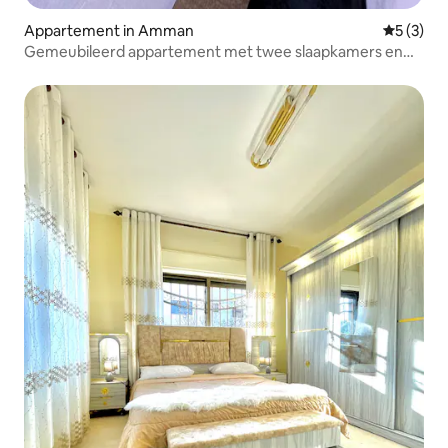
Appartement in Amman
Gemiddeld
5 (3)
Gemeubileerd appartement met twee slaapkamers en
een woonkamer (6)