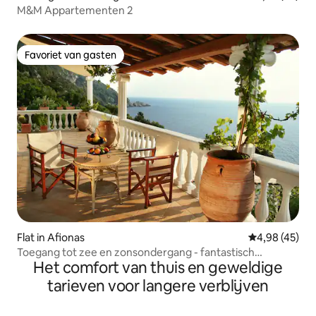
Μ&Μ Appartementen 2
Favoriet van gasten
Favoriet van gasten
Flat in Afionas
Gemiddelde be
4,98 (45)
Toegang tot zee en zonsondergang - fantastisch
Het comfort van thuis en geweldige
appartement
tarieven voor langere verblijven