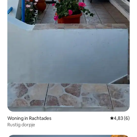
Woning in Rachtades
Gemiddelde b
4,83 (6)
Rustig dorpje