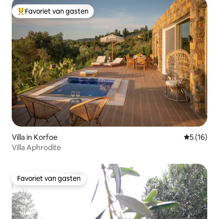
Favoriet van gasten
Topfavoriet van gasten
Villa in Korfoe
Gemiddelde
5 (16)
Villa Aphrodite
Favoriet van gasten
Favoriet van gasten