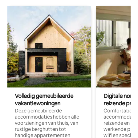
Volledig gemeubileerde
Digitale nom
vakantiewoningen
reizende prof
Deze gemeubileerde
Comfortabele
accommodaties hebben alle
accommodatie
voorzieningen van thuis, van
reizende en op
rustige berghutten tot
werkende profe
handige appartementen
wifi en special