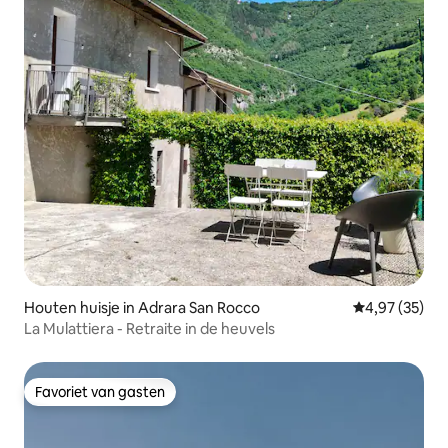
Houten huisje in Adrara San Rocco
Gemiddelde be
4,97 (35)
La Mulattiera - Retraite in de heuvels
Favoriet van gasten
Favoriet van gasten