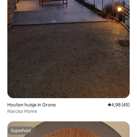
Houten huisje in Grone
Gemiddelde be
4,98 (45)
Narciso Home
Superhost
Superhost