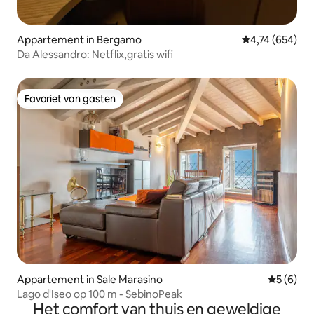
Appartement in Bergamo
Gemiddelde beo
4,74 (654)
Da Alessandro: Netflix,gratis wifi
Favoriet van gasten
Favoriet van gasten
Appartement in Sale Marasino
Gemiddeld
5 (6)
Lago d'Iseo op 100 m - SebinoPeak
Het comfort van thuis en geweldige