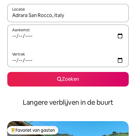
Locatie
Wanneer er resultaten beschikbaar zijn, maak je een keuze met 
Aankomst
Vertrek
Zoeken
Langere verblijven in de buurt
Favoriet van gasten
Topfavoriet van gasten