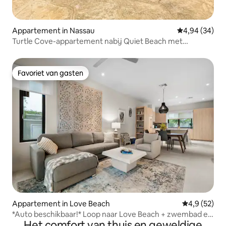
Appartement in Nassau
Gemiddelde be
4,94 (34)
Turtle Cove-appartement nabij Quiet Beach met
zwembaden en fitnessruimte
Favoriet van gasten
Favoriet van gasten
Appartement in Love Beach
Gemiddelde b
4,9 (52)
*Auto beschikbaar!* Loop naar Love Beach + zwembad en
Het comfort van thuis en geweldige
fitnessruimte