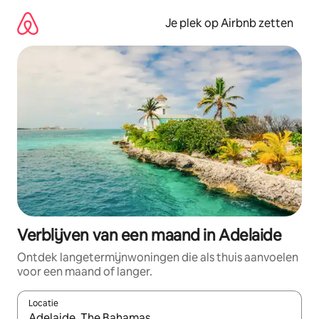
Ga
direct
Je plek op Airbnb zetten
naar
inhoud
Verblijven van een maand in Adelaide
Ontdek langetermijnwoningen die als thuis aanvoelen
voor een maand of langer.
Locatie
Wanneer er resultaten beschikbaar zijn, maak je een keuze met 