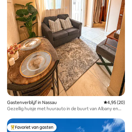
Gastenverblijf in Nassau
Gemiddelde be
4,95 (20)
Gezellig huisje met huurauto in de buurt van Albany en
Lyford Cay
Favoriet van gasten
Topfavoriet van gasten