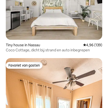
Tiny house in Nassau
Gemiddelde beo
4,96 (139)
Coco Cottage, dicht bij strand en auto inbegrepen
Favoriet van gasten
Favoriet van gasten