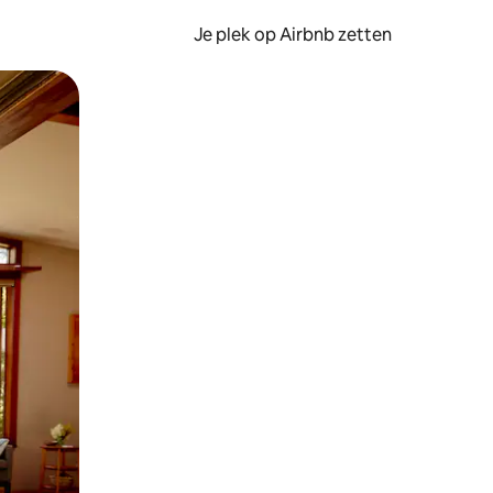
Je plek op Airbnb zetten
en of swipen.