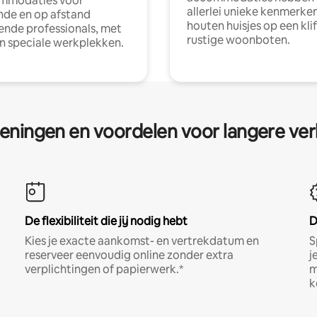
mmodaties voor
allerlei unieke kenmerken
nde en op afstand
houten huisjes op een klif
nde professionals, met
rustige woonboten.
en speciale werkplekken.
eningen en voordelen voor langere ver
De flexibiliteit die jij nodig hebt
D
Kies je exacte aankomst- en vertrekdatum en
S
reserveer eenvoudig online zonder extra
j
verplichtingen of papierwerk.*
m
k