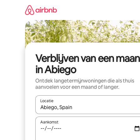
Ga
direct
naar
inhoud
Verblijven van een maa
in Abiego
Ontdek langetermijnwoningen die als thuis
aanvoelen voor een maand of langer.
Locatie
Wanneer er resultaten beschikbaar zijn, maak je 
Aankomst