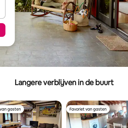
Langere verblijven in de buurt
 van gasten
Favoriet van gasten
 van gasten
Favoriet van gasten