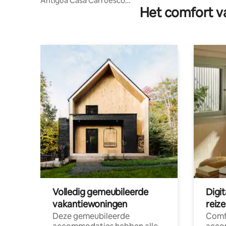
Antigua Casa Carruesco
Het comfort va
#diervriendelijk#spa
Volledig gemeubileerde
Digi
vakantiewoningen
reiz
Deze gemeubileerde
Comf