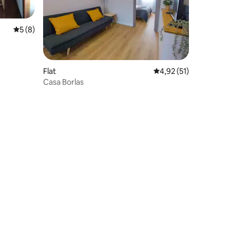
Gemiddelde beoordeling van 5 op 5, 8 recensies
5 (8)
ecensies
Flat
Gemiddelde beoordeli
4,92 (51)
Casa Borlas