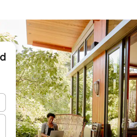
nd
een keuze met je de pijltjestoetsen omhoog en omlaag, óf door te tikk