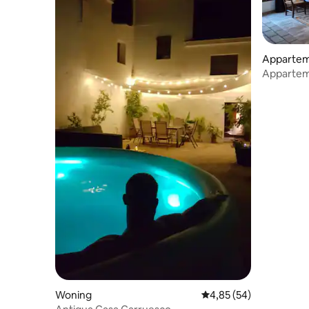
Apparte
Apparteme
Woning
Gemiddelde beoordelin
4,85 (54)