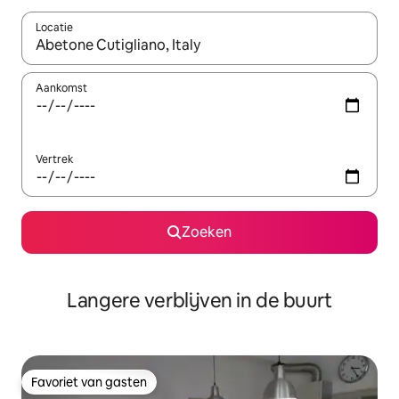
Locatie
Wanneer er resultaten beschikbaar zijn, maak je een keuze met 
Aankomst
Vertrek
Zoeken
Langere verblijven in de buurt
Favoriet van gasten
Favoriet van gasten