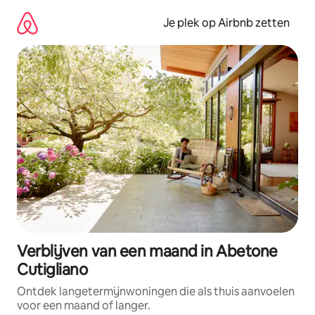
Ga
direct
Je plek op Airbnb zetten
naar
inhoud
Verblijven van een maand in Abetone
Cutigliano
Ontdek langetermijnwoningen die als thuis aanvoelen
voor een maand of langer.