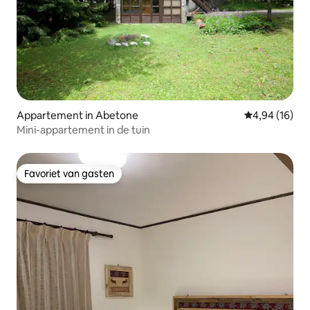
Appartement in Abetone
Gemiddelde be
4,94 (16)
Mini-appartement in de tuin
Favoriet van gasten
Favoriet van gasten