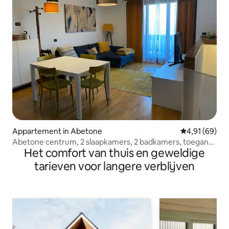
Appartement in Abetone
Gemiddelde be
4,91 (69)
Abetone centrum, 2 slaapkamers, 2 badkamers, toegang
Het comfort van thuis en geweldige
tot de pistes
tarieven voor langere verblijven