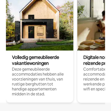
Volledig gemeubileerde
Digitale nom
vakantiewoningen
reizende prof
Deze gemeubileerde
Comfortabele
accommodaties hebben alle
accommodatie
voorzieningen van thuis, van
reizende en op
rustige berghutten tot
werkende profe
handige appartementen
wifi en special
midden in de stad.