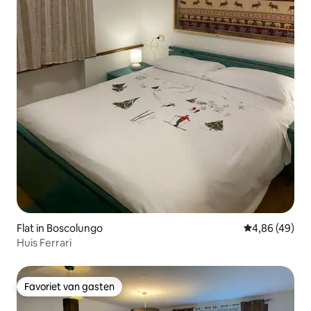
Flat in Boscolungo
Gemiddelde be
4,86 (49)
Huis Ferrari
Favoriet van gasten
Favoriet van gasten