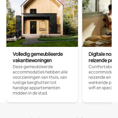
Volledig gemeubileerde
Digitale nom
vakantiewoningen
reizende prof
Deze gemeubileerde
Comfortabele
accommodaties hebben alle
accommodatie
voorzieningen van thuis, van
reizende en op
rustige berghutten tot
werkende profe
handige appartementen
wifi en special
midden in de stad.