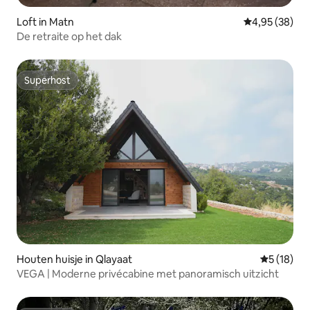
Loft in Matn
Gemiddelde be
4,95 (38)
De retraite op het dak
Superhost
Superhost
Houten huisje in Qlayaat
Gemiddelde
5 (18)
VEGA | Moderne privécabine met panoramisch uitzicht