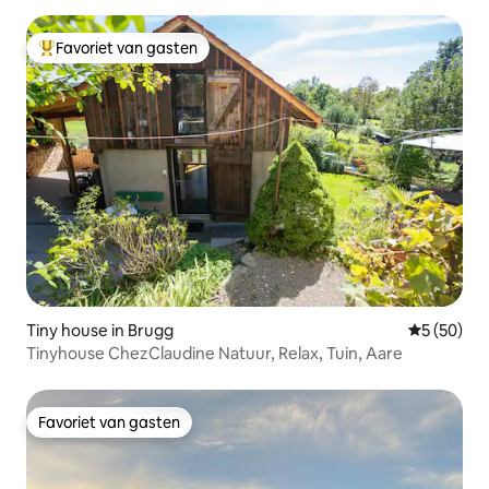
Favoriet van gasten
Topfavoriet van gasten
Tiny house in Brugg
Gemiddelde
5 (50)
Tinyhouse ChezClaudine Natuur, Relax, Tuin, Aare
Favoriet van gasten
Favoriet van gasten