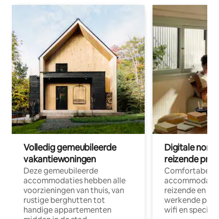
Volledig gemeubileerde
Digitale nom
vakantiewoningen
reizende prof
Deze gemeubileerde
Comfortabele
accommodaties hebben alle
accommodatie
voorzieningen van thuis, van
reizende en op
rustige berghutten tot
werkende profe
handige appartementen
wifi en special