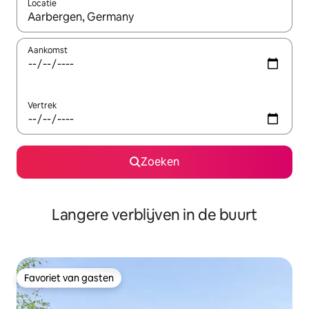
Locatie
Wanneer er resultaten beschikbaar zijn, maak je een keuze met 
Aankomst
Vertrek
Zoeken
Langere verblijven in de buurt
Favoriet van gasten
Favoriet van gasten