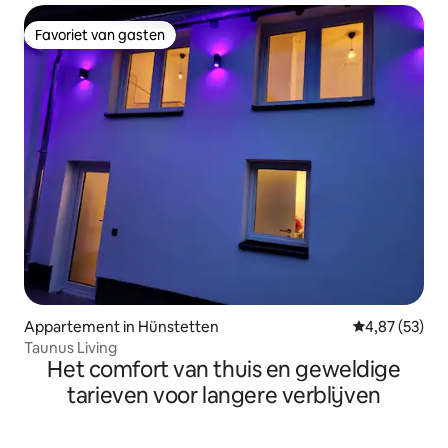
Favoriet van gasten
Favoriet van gasten
Appartement in Hünstetten
Gemiddelde be
4,87 (53)
Taunus Living
Het comfort van thuis en geweldige
tarieven voor langere verblijven