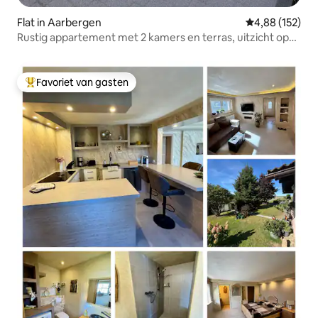
Flat in Aarbergen
Gemiddelde beo
4,88 (152)
Rustig appartement met 2 kamers en terras, uitzicht op
de Taunus.
Favoriet van gasten
Topfavoriet van gasten