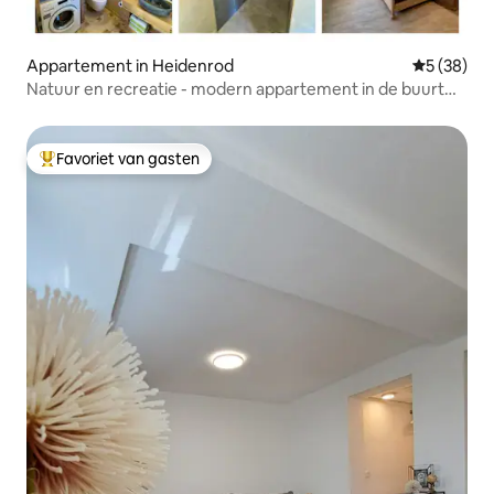
Appartement in Heidenrod
Gemiddelde
5 (38)
Natuur en recreatie - modern appartement in de buurt
van de Loreley
Favoriet van gasten
Topfavoriet van gasten