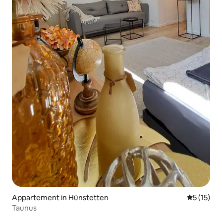
Appartement in Hünstetten
Gemiddeld
5 (15)
Taunus