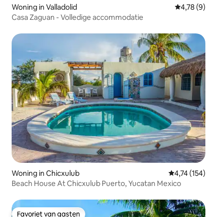
Woning in Valladolid
Gemiddelde b
4,78 (9)
Casa Zaguan - Volledige accommodatie
Woning in Chicxulub
Gemiddelde beo
4,74 (154)
Beach House At Chicxulub Puerto, Yucatan Mexico
Favoriet van gasten