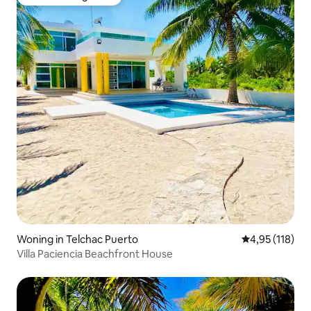
Favoriet van gasten
Woning in Telchac Puerto
Gemiddelde beo
4,95 (118)
Villa Paciencia Beachfront House