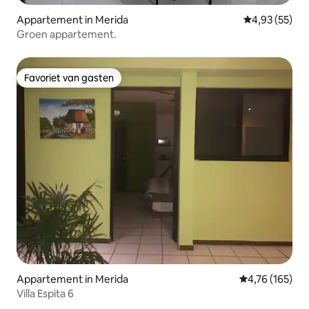
Appartement in Merida
Gemiddelde be
4,93 (55)
Groen appartement.
Favoriet van gasten
Favoriet van gasten
Appartement in Merida
Gemiddelde beo
4,76 (165)
Villa Espita 6