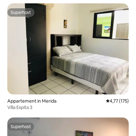
Superhost
Superhost
Appartement in Merida
Gemiddelde be
4,77 (175)
Villa Espita 3
Superhost
Superhost