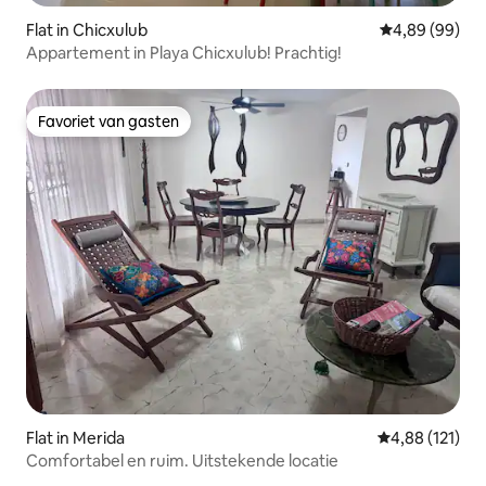
Flat in Chicxulub
Gemiddelde be
4,89 (99)
Appartement in Playa Chicxulub! Prachtig!
Favoriet van gasten
Favoriet van gasten
Flat in Merida
Gemiddelde beo
4,88 (121)
Comfortabel en ruim. Uitstekende locatie