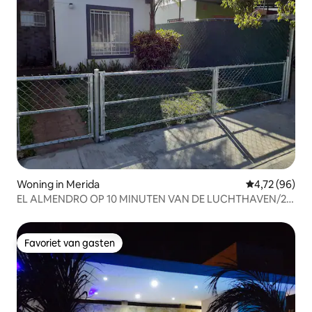
Woning in Merida
Gemiddelde be
4,72 (96)
EL ALMENDRO OP 10 MINUTEN VAN DE LUCHTHAVEN/20
VAN HET CENTRUM
Favoriet van gasten
Favoriet van gasten