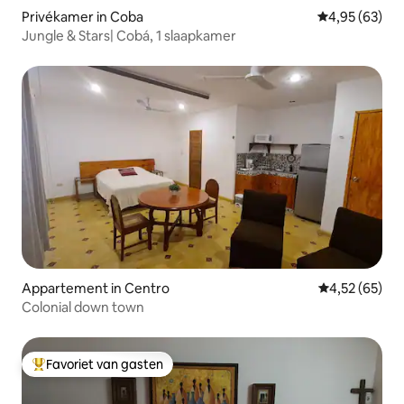
Privékamer in Coba
Gemiddelde be
4,95 (63)
Jungle & Stars| Cobá, 1 slaapkamer
Appartement in Centro
Gemiddelde be
4,52 (65)
Colonial down town
Favoriet van gasten
Topfavoriet van gasten