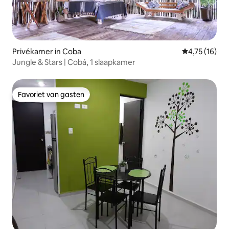
Privékamer in Coba
Gemiddelde b
4,75 (16)
Jungle & Stars | Cobá, 1 slaapkamer
Favoriet van gasten
Favoriet van gasten