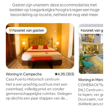
Gasten zijn unaniem: deze accommodaties met
bedden op toegankelijke hoogte kregen een hoge
beoordeling op locatie, netheid en nog veel meer.
Favoriet van gasten
Favoriet van gas
Topfavoriet van gasten
Favoriet van gas
Woning in Campeche
Gemiddelde beoordeling van 4,9
4,95 (303)
Casa Puerto Historisch centrum
Woning in Merida
Het is een prachtig oud huis met een
COMEBACK*Secre
zwembad, volledig privé en zonder
[NL] Centrum dic
gemeenschappelijke ruimtes. Gelegen
te lopen; ver gen
op slechts een paar stappen van de
Duurzaam, ruim, 
beroemde 59th Street, die vol zit met
dubbele jacuzzi, 
cafés, restaurants en bars. Het interieur
loopafstand van d