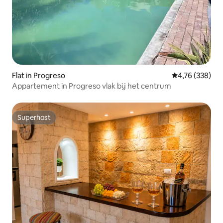
Flat in Progreso
Gemiddelde beo
4,76 (338)
Appartement in Progreso vlak bij het centrum
Superhost
Superhost