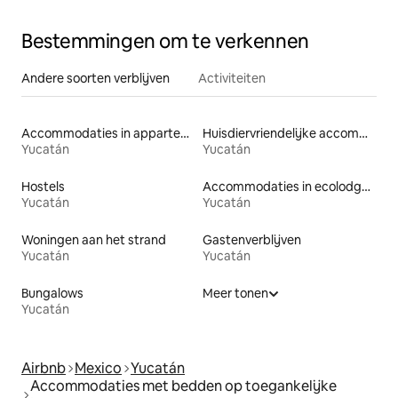
Bestemmingen om te verkennen
Andere soorten verblijven
Activiteiten
Accommodaties in appartementen met diensten
Huisdiervriendelijke accommodaties
Yucatán
Yucatán
Hostels
Accommodaties in ecolodges
Yucatán
Yucatán
Woningen aan het strand
Gastenverblijven
Yucatán
Yucatán
Bungalows
Meer tonen
Yucatán
Airbnb
Mexico
Yucatán
Accommodaties met bedden op toegankelijke