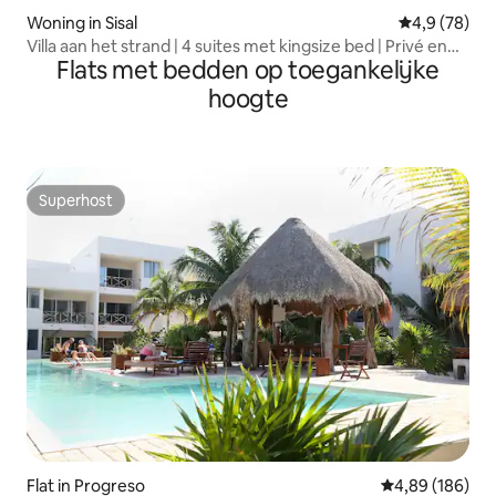
Woning in Sisal
Gemiddelde b
4,9 (78)
Villa aan het strand | 4 suites met kingsize bed | Privé en
Flats met bedden op toegankelijke
rustig
hoogte
Superhost
Superhost
Flat in Progreso
Gemiddelde beo
4,89 (186)