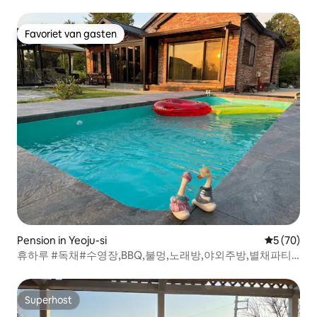
de Icheon Terminal / PC voor koppels / Parkeren
beschikbaar / Netflix #To the Forest
Favoriet van gasten
Favoriet van gasten
Pension in Yeoju-si
Gemiddelde
5 (70)
휴하루 #독채#수영장,BBQ,불멍,노래방,야외주방,별채파티
룸,감성테라스
Superhost
Superhost