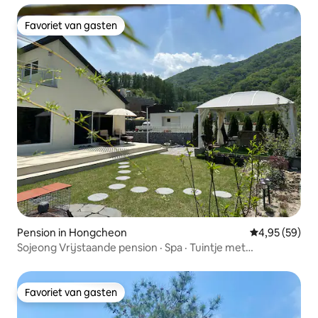
Favoriet van gasten
Favoriet van gasten
Pension in Hongcheon
Gemiddelde be
4,95 (59)
Sojeong Vrijstaande pension · Spa · Tuintje met
gazon · Vivaldi Park · Ocean World (9 minuten) · Seoul op
60 minuten · 3 slaapkamers · 3 badkamers · Speelautomaten
Favoriet van gasten
Favoriet van gasten