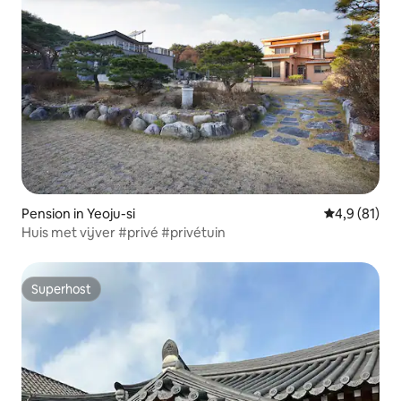
Pension in Yeoju-si
Gemiddelde b
4,9 (81)
Huis met vijver #privé #privétuin
Superhost
Superhost