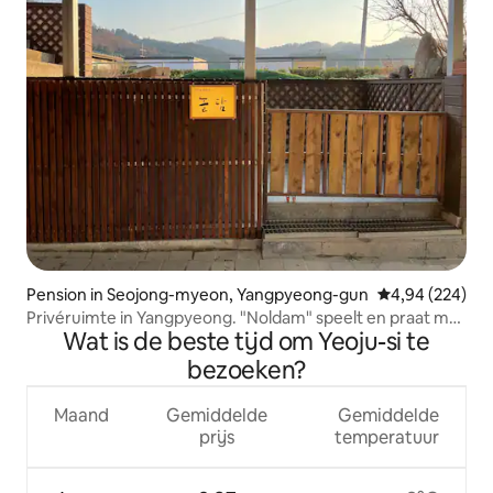
Pension in Seojong-myeon, Yangpyeong-gun
Gemiddelde beo
4,94 (224)
Privéruimte in Yangpyeong. "Noldam" speelt en praat met
Wat is de beste tijd om Yeoju-si te
de geur van de natuur
bezoeken?
Maand
Gemiddelde
Gemiddelde
prijs
temperatuur