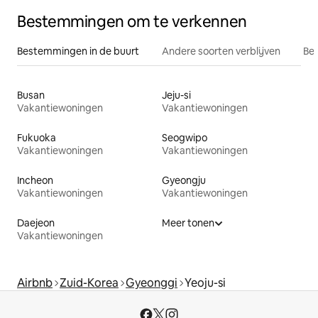
Bestemmingen om te verkennen
Bestemmingen in de buurt
Andere soorten verblijven
Bes
Busan
Jeju-si
Vakantiewoningen
Vakantiewoningen
Fukuoka
Seogwipo
Vakantiewoningen
Vakantiewoningen
Incheon
Gyeongju
Vakantiewoningen
Vakantiewoningen
Daejeon
Meer tonen
Vakantiewoningen
Airbnb
Zuid-Korea
Gyeonggi
Yeoju-si