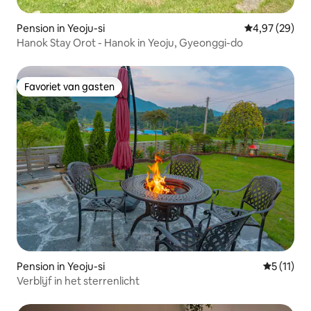
Pension in Yeoju-si
Gemiddelde be
4,97 (29)
Hanok Stay Orot - Hanok in Yeoju, Gyeonggi-do
Favoriet van gasten
Favoriet van gasten
Pension in Yeoju-si
Gemiddeld
5 (11)
Verblijf in het sterrenlicht