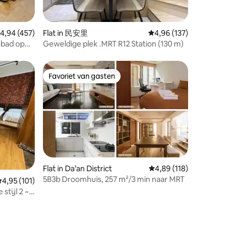
ecensies
emiddelde beoordeling van 4,94 op 5, 457 recensies
4,94 (457)
Flat in 民安里
Gemiddelde beoordeling
4,96 (137)
bad op
Geweldige plek .MRT R12 Station (130 m)
infinity
 het
icht op de
Favoriet van gasten
Favoriet van gasten
keren is
ecensies
Flat in Da’an District
Gemiddelde beoordelin
4,89 (118)
5B3b Droomhuis, 257 m²/3 min naar MRT
emiddelde beoordeling van 4,95 op 5, 101 recensies
4,95 (101)
stijl 2 ~