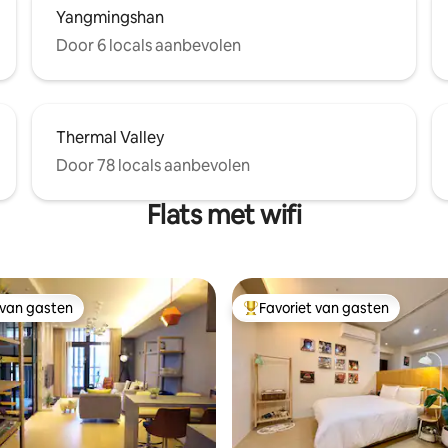
nemen en je voor te bereiden 
 plafond. De kamer heeft op elk
Yangmingshan
berg:)
n weids uitzicht op de blauwe
Door 6 locals aanbevolen
de zee.
Thermal Valley
Door 78 locals aanbevolen
Flats met wifi
 van gasten
Favoriet van gasten
 van gasten
Topfavoriet van gasten