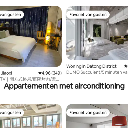
rustig/metro6min
 van gasten
Favoriet van gasten
 van gasten
Favoriet van gasten
 van 4,93 op 5, 109 recensies
Woning in Datong District
G
DUMO Succulent/5 minuten van
 Jiaoxi
Gemiddelde beoordeling van 4,96 op 5, 349 r
4,96 (349)
Station/Top dubbele badkamer
TV｜開方式格局/庭院烤肉/煮火
balkon/Extra bed/4F
Appartementen met airconditioning
只接一組客人
 van gasten
Favoriet van gasten
 van gasten
Favoriet van gasten