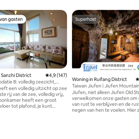
 van gasten
Superhost
 van gasten
Superhost
Sanzhi District
Gemiddelde beoordeling van 4,9 op 5, 147 r
4,9 (147)
Woning in Ruifang District
G
tie B: volledig zeezicht,
Taiwan Jiufen | Jiufen Mountai
dieping, minimumverblijf voor
eeft een volledig uitzicht op zee
Dreamwalk - Boomhut (eigen 
Jiufen, niet alleen Jiufen Old S
nen (minimumverblijf voor 4
te rij van de zee, volledig vrij,
met eigen balkon met uitzicht)
verwelkomen onze gasten om 
 de prijs stijgt naarmate het
woonkamer heeft een groot
van rust te verblijven en de rus
ersonen toeneemt)
loer tot plafond, je kunt
negen van hen te voelen. Hier zie je de
van het 180 graden
bergen en de zee. Hier, als je d
ch uitzicht op zee zonder het
hebt, kun je de lucht in de lucht
 bereiken, je kunt genieten van
zoals katoenen poëzie en regen
ndergang en schemering bij
psychedelische mist, en de zon
g, de middelste verdieping