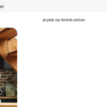
ven
Je plek op Airbnb zetten
en of swipen.