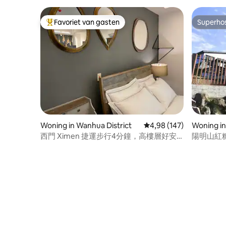
Favoriet van gasten
Superho
Topfavoriet van gasten
Superho
Woning in Wanhua District
Gemiddelde beoordeling
4,98 (147)
Woning 
西門 Ximen 捷運步行4分鐘，高樓層好安
陽明山紅
靜- Ur thuis weg van huis