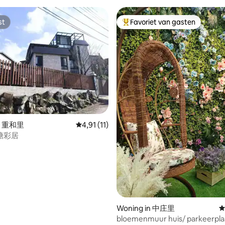
st
Favoriet van gasten
st
Topfavoriet van gasten
 van 4,98 op 5, 147 recensies
in 重和里
Gemiddelde beoordeling van 4,91 op 5, 11 r
4,91 (11)
糖彩居
Woning in 中庄里
G
bloemenmuur huis/ parkeerpla