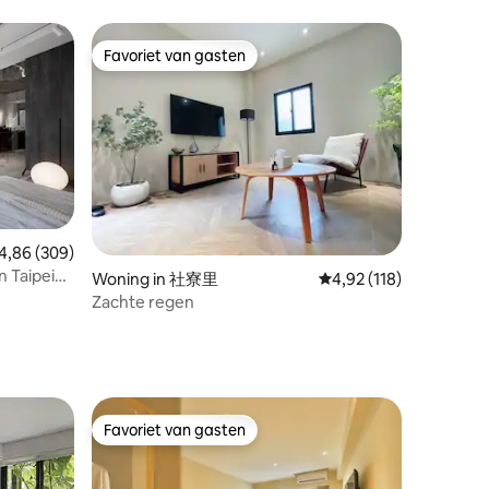
deur van de spoorweg # natuurlijke wind
zonder airconditioning # maandelijkse
huur # onoverwinnelijk rivierlandschap
Favoriet van gasten
Favoriet van gasten
emiddelde beoordeling van 4,86 op 5, 309 recensies
4,86 (309)
 Taipei
ecensies
Woning in 社寮里
Gemiddelde beoordelin
4,92 (118)
/Scenic
Zachte regen
Favoriet van gasten
Favoriet van gasten