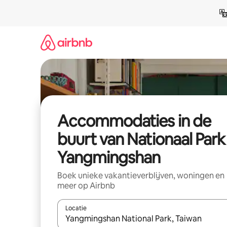
Ga
direct
naar
inhoud
Accommodaties in de
buurt van Nationaal Park
Yangmingshan
Boek unieke vakantieverblijven, woningen en
meer op Airbnb
Locatie
Wanneer er resultaten beschikbaar zijn, maak je 