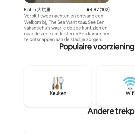
heeft een
boven, er
Flat in 大坑里
Gemiddelde beoordeling
4,97 (102)
genieten 
Verblijf twee nachten en ontvang een
azuurblau
fles klassieke cocktails van Keppa. Yilan -
Welkom bij The Sea Want to🌊 See Een
ochtend, 
Hai Xiang Lian See. Nieuw vakantiehuis
vakantiehuis waar je de zee kunt zien en
gedicht i
met zeezicht op de eerste rij. Uitzicht op
naar de zee kunt luisteren Een kamer om
lopen van
Guishan Island / geniet van de
te ontsnappen aan de stad, je zorgen
ondiepe b
zonsopgang. Op loopafstand van het
Populaire voorziening
Stap uit de kamer en het balkon het
een onts
strand.
dichtst bij de zee, staar naar Turtle
zand, het 
Mountain Island en zie de dageraad op
exotische
zeeniveau We houden van de rustige
geniet va
zee, kijken naar de zee tijdens het
tea of een
nemen van een bad, en we kijken ernaar
een ondie
uit om dit geluk met jou/jou te delen☺️
kersenblo
Sea Want to See House kenmerken: In
Er is een
de buurt van de zee zie je Turtle Island op
Keuken
Wifi
is ook de
het bed, met een onoverwinnelijk
noordkust
uitzicht op zee op de Stille Oceaan, de
Street. O
trap af naar het surfgebied, McDonald's
Andere trekpl
Fisherma
en Starbucks, Toucheng Beach Park,
verborgen
grenzend aan de stad Toucheng, handig
suite is 
vervoer, 10 minuten met de auto van
en elegan
Toucheng Interchange, ongeveer 10
en is ont