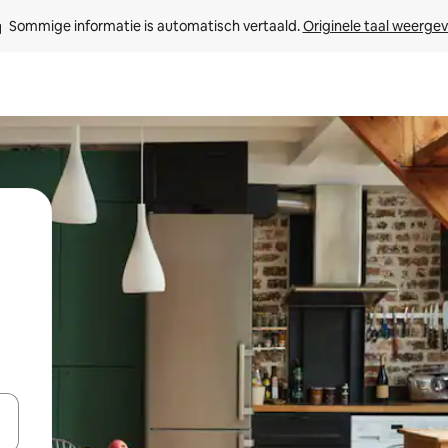
Sommige informatie is automatisch vertaald. 
Originele taal weerge
een keuze met je de pijltjestoetsen omhoog en omlaag, óf door te tikk