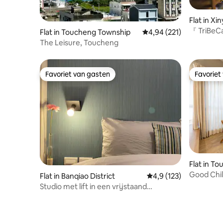
Flat in Xin
『 TriBeCa
Flat in Toucheng Township
Gemiddelde beoordeling
4,94 (221)
Resident
The Leisure, Toucheng
Favoriet van gasten
Favoriet
Favoriet van gasten
Favoriet
Flat in T
Good Chil
Flat in Banqiao District
Gemiddelde beoordelin
4,9 (123)
water x Wushig
Studio met lift in een vrijstaand
parkeerp
appartement