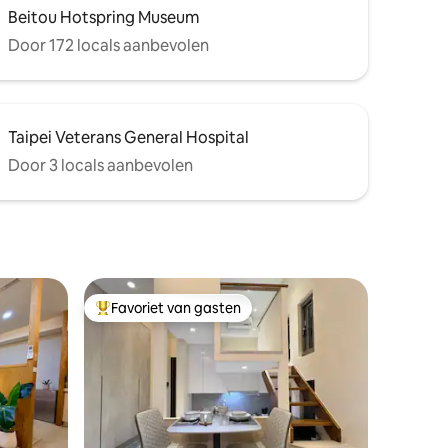
Meer eet- en drinkfeestjes om te delen
op de
Beitou Hotspring Museum
op IG: woosa_tw Lijn: @811wvfds
Door 172 locals aanbevolen
Taipei Veterans General Hospital
Door 3 locals aanbevolen
Favoriet van gasten
Topfavoriet van gasten