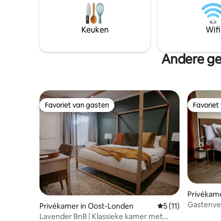
zwembad
(afhankelijk van de groottevereisten),
daarna is het vangen en loslaten.
Geschikt voor 6 personen in 3
Keuken
Wifi
slaapkamers - 2 x tweepersoonsbedden,
2x eenpersoonsbedden. Let op: de weg
is erg slecht op dit moment
Andere ge
Favoriet van gasten
Favoriet
Favoriet van gasten
Favoriet
Privékam
Gastenver
Privékamer in Oost-Londen
Gemiddelde beoorde
5 (11)
Lavender BnB | Klassieke kamer met