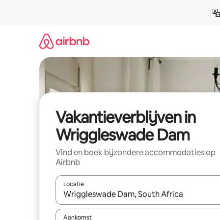
Ga
direct
naar
inhoud
Vakantieverblijven in
Wriggleswade Dam
Vind en boek bijzondere accommodaties op
Airbnb
Locatie
Wanneer er resultaten beschikbaar zijn, maak je 
Aankomst