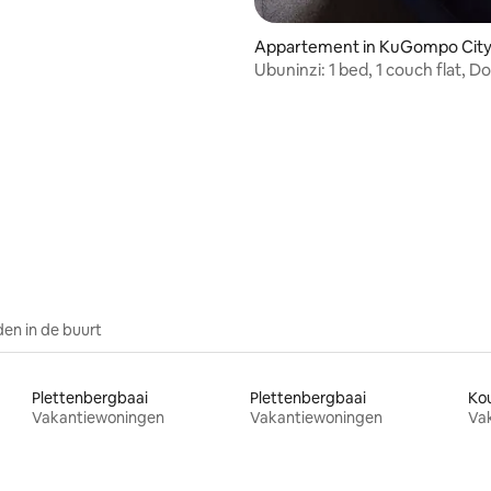
Appartement in KuGompo Cit
Ubuninzi: 1 bed, 1 couch flat, D
Heights
ng van 4,75 op 5, 4 recensies
en in de buurt
Plettenbergbaai
Plettenbergbaai
Ko
Vakantiewoningen
Vakantiewoningen
Va