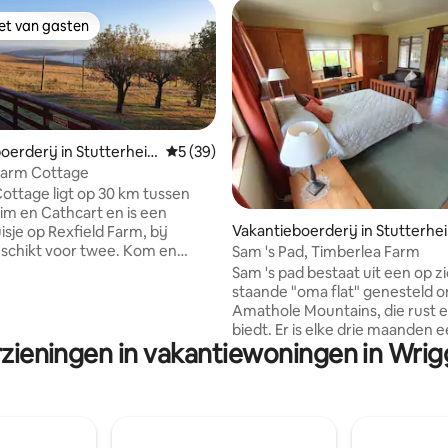
iet van gasten
iet van gasten
oerderij in Stutterhei
Gemiddelde beoordeling van 5 op 5, 39 r
5 (39)
Farm Cottage
ottage ligt op 30 km tussen
im en Cathcart en is een
ing van 4,5 op 5, 4 recensies
Vakantieboerderij in Stutterhe
sje op Rexfield Farm, bij
eschikt voor twee. Kom en
Sam 's Pad, Timberlea Farm
 natuur binnen handbereik -
Sam 's pad bestaat uit een op z
et uitzicht op de boerderij op
staande "oma flat" genesteld onder de
erras of gezellig bij een open
Amathole Mountains, die rust en stilte
untainbiken, hardlopen, vogels
biedt. Er is elke drie maanden een
ndelen, jagen of vissen zijn
rzieningen in vakantiewoningen in Wr
boerenmarkt waar je een
tiviteiten om van te genieten in
verscheidenheid aan dingen ku
ng. Thomas River Tavern ligt
van kleding tot alo 's. De oma flat heeft
uten afstand waar men kan
een eigen entree, parkeerplaats, volle
van heerlijke maaltijden, antiek
ingerichte keuken, badkamer 
ken of kan zwemmen in het
douche. We wonen naast de de