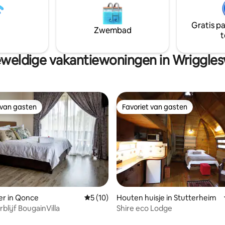
.
kunnen zelfgebakken brood, be
verse boerderij-eieren leveren 
Gratis p
ongestoord achterlaten. Er zij
Zwembad
t
lastafgifte aanwezig omdat we
zonne-energie zitten.
weldige vakantiewoningen in Wriggl
 van gasten
Favoriet van gasten
 van gasten
Favoriet van gasten
er in Qonce
Gemiddelde beoordeling van 5 op 5, 10 r
5 (10)
Houten huisje in Stutterheim
blijf BougainVilla
Shire eco Lodge
ling van 5 op 5, 11 recensies