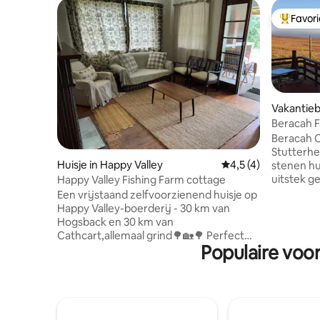
Favor
Topfavor
Vakantieb
m
Beracah 
Beracah C
Stutterhe
Huisje in Happy Valley
Gemiddelde beoordel
4,5 (4)
stenen hui
uitstek g
Happy Valley Fishing Farm cottage
ervaar de
Een vrijstaand zelfvoorzienend huisje op
ontspan m
Happy Valley-boerderij - 30 km van
je eigen t
Hogsback en 30 km van
haard. Mo
Cathcart,allemaal grind🌳🏡🌳 Perfect
kijken, wa
Populaire voo
voor een ontsnapping uit de drukke stad
enkele ac
van een tussenstop op een roadtrip 🚗
de omgevi
Gone fishing🎣: Gasten hebben toegang
op 15 min
tot forel- en basvisdammen. Er zijn
genieten 
kosten voor staaf van toepassing. Je
kan bekij
kunt één vis per staaf houden