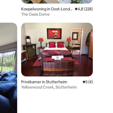
Koepelwoning in Oost-Londe
Gemiddelde beoordelin
4,8 (228)
n
The Oasis Dome
ecensies
Privékamer in Stutterheim
Gemiddelde beoor
5 (4)
Yellowwood Creek, Stutterheim