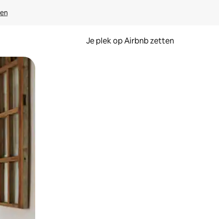
ven
Je plek op Airbnb zetten
en of swipen.