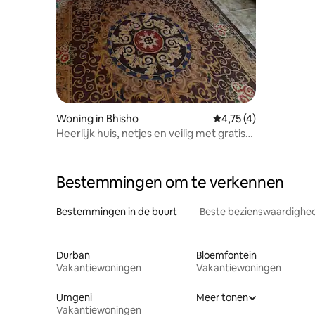
Woning in Bhisho
Gemiddelde beoordeli
4,75 (4)
Heerlijk huis, netjes en veilig met gratis
parkeren op het terrein.
Bestemmingen om te verkennen
Bestemmingen in de buurt
Beste bezienswaardighed
Durban
Bloemfontein
Vakantiewoningen
Vakantiewoningen
Umgeni
Meer tonen
Vakantiewoningen