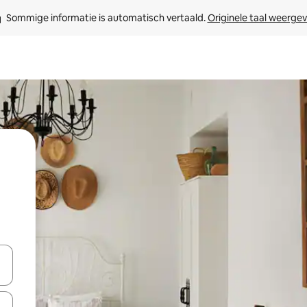
Sommige informatie is automatisch vertaald. 
Originele taal weerge
een keuze met je de pijltjestoetsen omhoog en omlaag, óf door te tikk