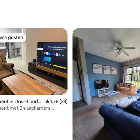
 van gasten
 van gasten
ent in Oost-Londe
Gemiddelde beoordeling van 4,76 op 5, 33 r
4,76 (33)
ent met 3 slaapkamers -
ay