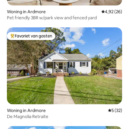
Woning in Ardmore
Gemiddelde be
4,92 (26)
Pet friendly 3BR w/park view and fenced yard
Favoriet van gasten
Topfavoriet van gasten
Woning in Ardmore
Gemiddelde
5 (32)
De Magnolia Retraite