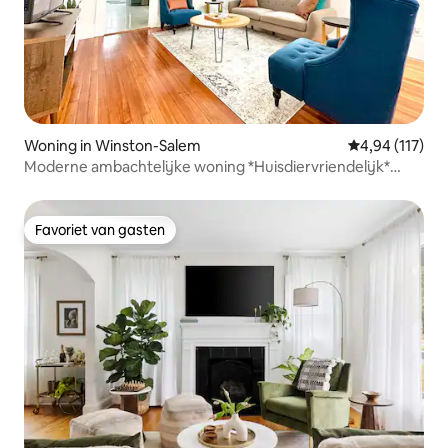
Woning in Winston-Salem
Gemiddelde beo
4,94 (117)
Moderne ambachtelijke woning *Huisdiervriendelijk*
Dicht bij het centrum
Favoriet van gasten
Favoriet van gasten