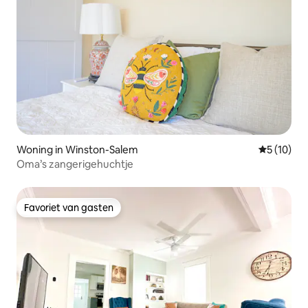
Woning in Winston-Salem
Gemiddelde
5 (10)
Oma’s zangerigehuchtje
Favoriet van gasten
Favoriet van gasten