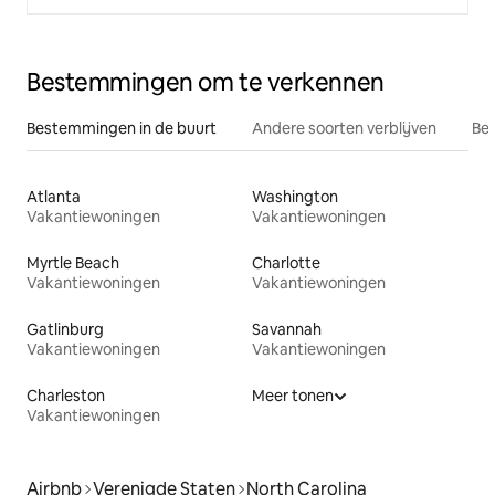
Bestemmingen om te verkennen
Bestemmingen in de buurt
Andere soorten verblijven
Bes
Atlanta
Washington
Vakantiewoningen
Vakantiewoningen
Myrtle Beach
Charlotte
Vakantiewoningen
Vakantiewoningen
Gatlinburg
Savannah
Vakantiewoningen
Vakantiewoningen
Charleston
Meer tonen
Vakantiewoningen
Airbnb
Verenigde Staten
North Carolina