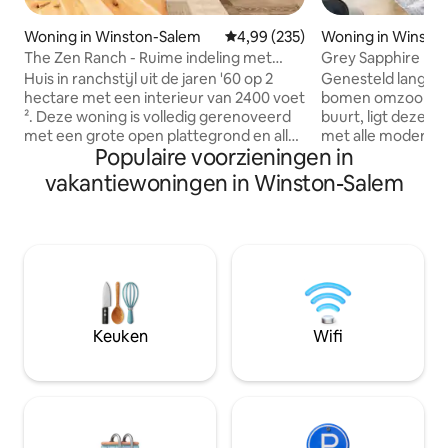
Woning in Winston-Salem
Gemiddelde beoordeling van 4,9
4,99 (235)
Woning in Winsto
The Zen Ranch - Ruime indeling met
Grey Sapphire Hi
moderne inrichting
Arcade
Huis in ranchstijl uit de jaren '60 op 2
Genesteld langs e
hectare met een interieur van 2400 voet
bomen omzoomde s
². Deze woning is volledig gerenoveerd
buurt, ligt deze s
met een grote open plattegrond en alle
met alle moderne
Populaire voorzieningen in
moderne voorzieningen en inrichting.
en een uitnodige
Met voldoende tuin en patio ruimte,
zwembad dat op j
vakantiewoningen in Winston-Salem
grote slaapkamers, bonuskamer en 3
genieten. In deze moderne schuilplaats
volledige badkamers is er voldoende
vind je zachte ba
ruimte om uit te spreiden. •
haard, een gastr
Overvloedige natuurlijke verlichting •
kingsize en queen
Achtertuin met patio + vuurplaats +
een lichte serre 
hangmatten • Comfortabele bedden •
Man-arcade en een
Volledig gevulde chef-kokskeuken •
Centraal gelegen 
Groot privédek + barbecuegrill • Open
minuten van Hane
Keuken
Wifi
haard • 400 Mps WiFi • 3 x 4K-tv 's met
Winston Salem, me
Disney, Netflix en Prime
winkels, restaura