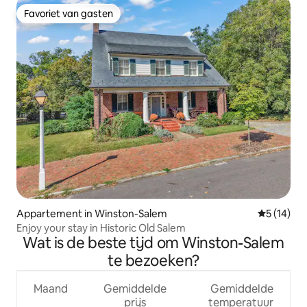
Favoriet van gasten
Favoriet van gasten
Appartement in Winston-Salem
Gemiddelde
5 (14)
Enjoy your stay in Historic Old Salem
Wat is de beste tijd om Winston-Salem
te bezoeken?
Maand
Gemiddelde
Gemiddelde
prijs
temperatuur