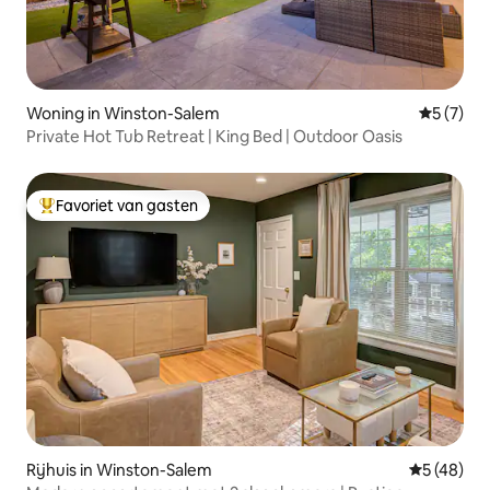
Woning in Winston-Salem
Gemiddeld
5 (7)
Private Hot Tub Retreat | King Bed | Outdoor Oasis
Favoriet van gasten
Topfavoriet van gasten
Rijhuis in Winston-Salem
Gemiddelde
5 (48)