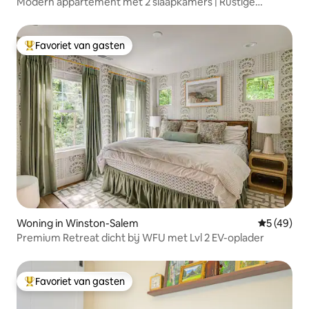
Modern appartement met 2 slaapkamers | Rustige
veranda | Loop naar WFBH
Favoriet van gasten
Topfavoriet van gasten
Woning in Winston-Salem
Gemiddelde
5 (49)
Premium Retreat dicht bij WFU met Lvl 2 EV-oplader
Favoriet van gasten
Topfavoriet van gasten