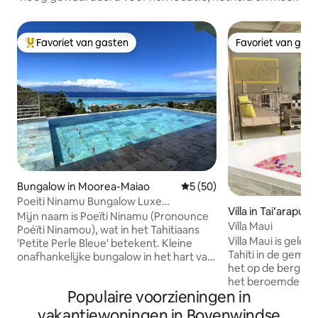
Favoriet van gasten
Favoriet van gas
Topfavoriet van gasten
Favoriet van gas
Bungalow in Moorea-Maiao
Gemiddelde beoordeling van
5 (50)
Poeiti Ninamu Bungalow Luxe
Villa in Taiʻarapu-
Uitzonderlijk uitzicht
Mijn naam is Poeïti Ninamu (Pronounce
Villa Maui
Poéïti Ninamou), wat in het Tahitiaans
Villa Maui is geleg
'Petite Perle Bleue' betekent. Kleine
Tahiti in de gemee
onafhankelijke bungalow in het hart van
het op de berghell
een luxe residentie, aan de kant van de
het beroemde witte
berg, een buitengewoon uitzicht op de
Populaire voorzieningen in
'La plage de Maui'
lagune, de oceaan en het eiland Tahiti. Ik
biedt een adembe
word regelmatig opgejaagd door de
vakantiewoningen in Bovenwindse