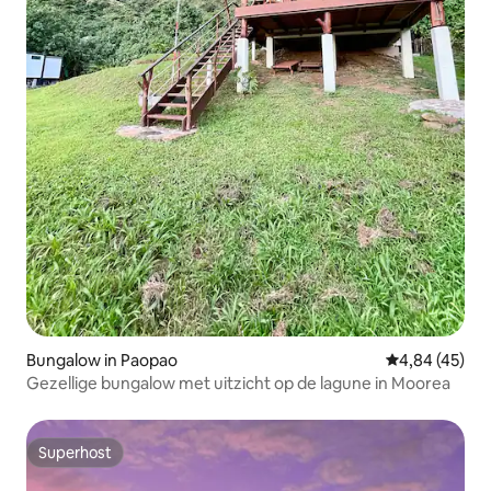
Bungalow in Paopao
Gemiddelde be
4,84 (45)
Gezellige bungalow met uitzicht op de lagune in Moorea
Superhost
Superhost