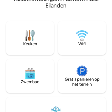
de oceaan en in h
passaatwind en mijn zonsopgangen zijn
Eilanden
surfspot Vairao, Te
onvergetelijk. Een van mijn
pass genoemd. De 
hoogtepunten is een bijna hangende
atypische charme 
privé infinity pool waarvan het
mee kunnen neme
wateroppervlak overeenkomt met dat
tot het strand op M
van de lagune bij het uitzicht. Een echt
jou. De beste plek
paradijs!
kijken tijdens het
Keuken
Wifi
Gratis parkeren op
Zwembad
het terrein