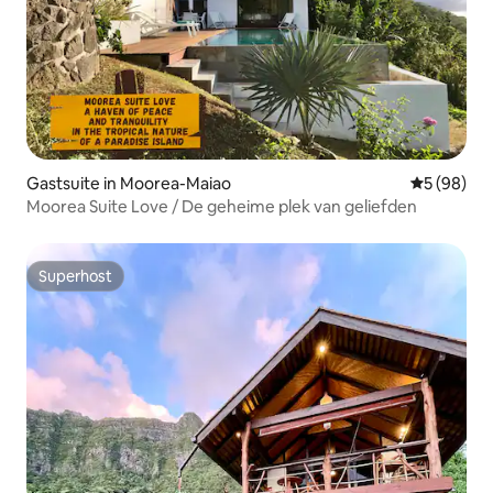
Gastsuite in Moorea-Maiao
Gemiddelde
5 (98)
Moorea Suite Love / De geheime plek van geliefden
Superhost
Superhost