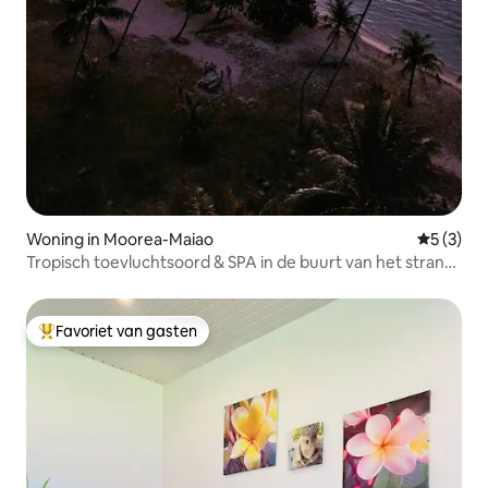
Woning in Moorea-Maiao
Gemiddeld
5 (3)
Tropisch toevluchtsoord & SPA in de buurt van het strand
Taahiamanu
Favoriet van gasten
Topfavoriet van gasten