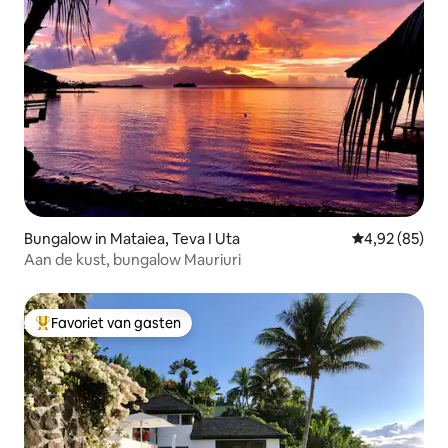
Bungalow in Mataiea, Teva I Uta
Gemiddelde be
4,92 (85)
Aan de kust, bungalow Mauriuri
Favoriet van gasten
Topfavoriet van gasten