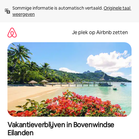
Ga
Sommige informatie is automatisch vertaald. 
Originele taal 
direct
weergeven
naar
inhoud
Je plek op Airbnb zetten
Vakantieverblijven in Bovenwindse
Eilanden