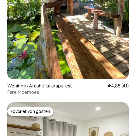
Woning in Afaahiti taiarapu-est
Gemiddelde be
4,88 (41)
Fare Moemoea
Favoriet van gasten
Favoriet van gasten