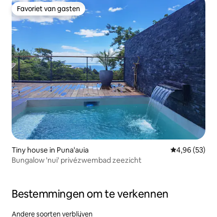
Favoriet van gasten
Favoriet van gasten
Tiny house in Puna'auia
Gemiddelde be
4,96 (53)
Bungalow 'nui' privézwembad zeezicht
Bestemmingen om te verkennen
Andere soorten verblijven