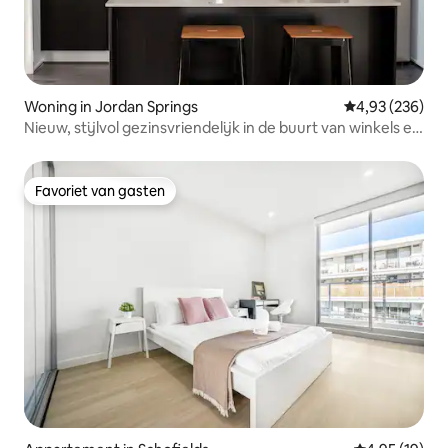
Woning in Jordan Springs
Gemiddelde beo
4,93 (236)
Nieuw, stijlvol gezinsvriendelijk in de buurt van winkels en
Penrith
Favoriet van gasten
Favoriet van gasten