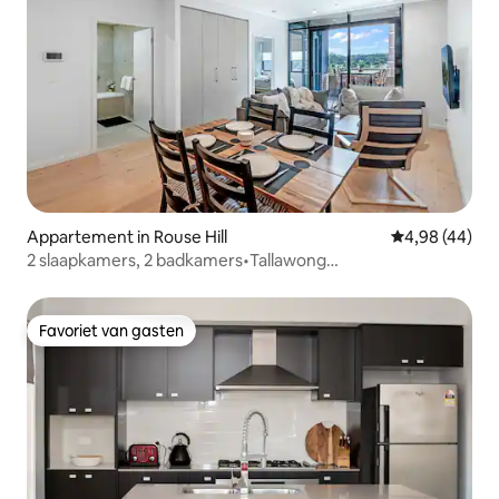
Appartement in Rouse Hill
Gemiddelde be
4,98 (44)
2 slaapkamers, 2 badkamers•Tallawong
Village•Metro•Gloednieuw•Zonsondergang
Favoriet van gasten
Favoriet van gasten