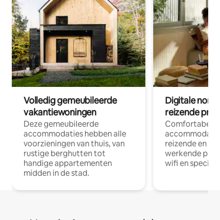
Volledig gemeubileerde
Digitale nom
vakantiewoningen
reizende prof
Deze gemeubileerde
Comfortabele
accommodaties hebben alle
accommodatie
voorzieningen van thuis, van
reizende en op
rustige berghutten tot
werkende profe
handige appartementen
wifi en special
midden in de stad.