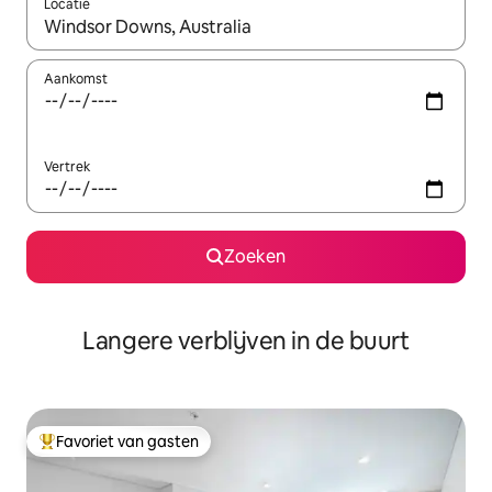
Locatie
Wanneer er resultaten beschikbaar zijn, maak je een keuze met 
Aankomst
Vertrek
Zoeken
Langere verblijven in de buurt
Favoriet van gasten
Topfavoriet van gasten