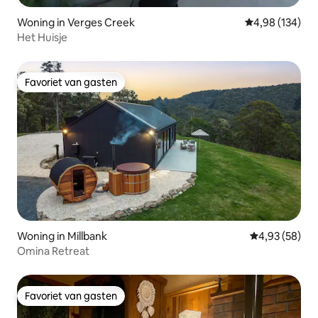
Woning in Verges Creek
Gemiddelde beo
4,98 (134)
Het Huisje
Favoriet van gasten
Favoriet van gasten
Woning in Millbank
Gemiddelde be
4,93 (58)
Omina Retreat
Favoriet van gasten
Favoriet van gasten