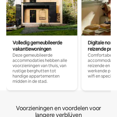
Volledig gemeubileerde
Digitale nom
vakantiewoningen
reizende prof
Deze gemeubileerde
Comfortabele
accommodaties hebben alle
accommodatie
voorzieningen van thuis, van
reizende en op
rustige berghutten tot
werkende profe
handige appartementen
wifi en special
midden in de stad.
Voorzieningen en voordelen voor
langere verblijven