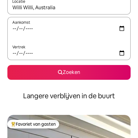
Locatie
Wanneer er resultaten beschikbaar zijn, maak je een keuze met 
Aankomst
Vertrek
Zoeken
Langere verblijven in de buurt
Favoriet van gasten
Topfavoriet van gasten