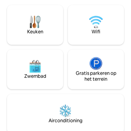
hoofdstraat en openbaar vervoer.
gootsteen en een 
Vogels, briesjes, boomgietjes, rotstuinen
verder in het hart 
en wilde dieren. Suite gelegen aan de
eigen schattige k
noordkant van het huis, sommige
tafel voor twee.
dagelijkse geluiden kunnen worden
Keuken
Wifi
gehoord. Respecteer je privacy.
Gratis parkeren op
Zwembad
het terrein
Airconditioning