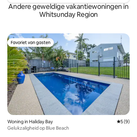
Andere geweldige vakantiewoningen in
Whitsunday Region
Favoriet van gasten
Favoriet van gasten
Woning in Haliday Bay
Gemiddeld
5 (9)
Gelukzaligheid op Blue Beach