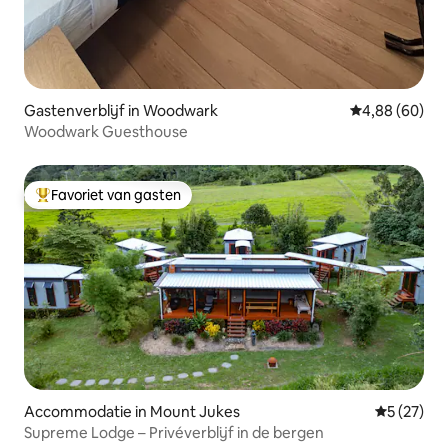
Gastenverblijf in Woodwark
Gemiddelde be
4,88 (60)
Woodwark Guesthouse
Favoriet van gasten
Topfavoriet van gasten
Accommodatie in Mount Jukes
Gemiddelde
5 (27)
Supreme Lodge – Privéverblijf in de bergen