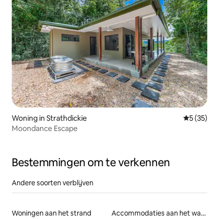
Woning in Strathdickie
Gemiddelde
5 (35)
Moondance Escape
Bestemmingen om te verkennen
Andere soorten verblijven
Woningen aan het strand
Accommodaties aan het water