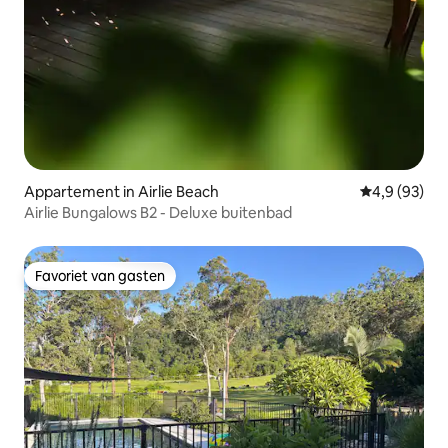
Appartement in Airlie Beach
Gemiddelde b
4,9 (93)
Airlie Bungalows B2 - Deluxe buitenbad
Favoriet van gasten
Favoriet van gasten