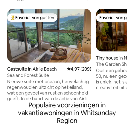
Favoriet van gasten
Favoriet van gas
Topfavoriet van gasten
Favoriet van gas
Tiny house in Nor
The Garden Shed
Gastsuite in Airlie Beach
Gemiddelde beoordeling van 4,9
4,97 (209)
Ooit een gebouwde
Sea and Forest Suite
50, nu een gezellige 
Nieuwe suite met oceaan, heuvelachtig
is uniek, het is arti
regenwoud en uitzicht op het eiland,
creativiteit uit en 
wat een gevoel van rust en schoonheid
door ons gebouwd.
geeft. In de buurt van de actie van Airlie
voorzien van een
Populaire voorzieningen in
's restaurants en winkels, maar toch
queensize bed, een smart-tv, een
weggestopt genoeg om een zeer
minikoelkast, een
vakantiewoningen in Whitsunday
ontspannende ervaring te zijn Eigen
koffiezetapparaat
Region
ingang, balkon, tuinlanding, badkamer
een waterkoker e
en kitchenette. 4 minuten rijden of 15
apparaten. Via de openslaande deuren
minuten bergafwaarts lopen naar de
vind je een klein 