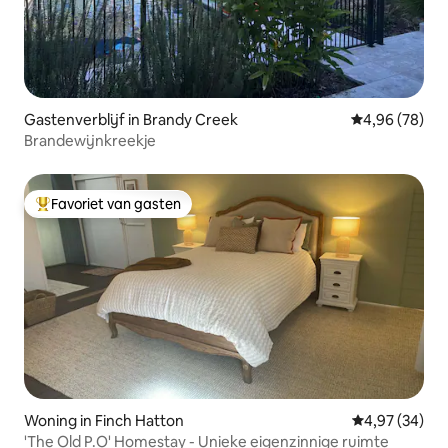
Gastenverblijf in Brandy Creek
Gemiddelde be
4,96 (78)
Brandewijnkreekje
Favoriet van gasten
Topfavoriet van gasten
Woning in Finch Hatton
Gemiddelde be
4,97 (34)
'The Old P.O' Homestay - Unieke eigenzinnige ruimte