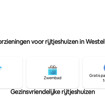
een meer dan comfortabel
snelweg Kottawa afslag (10 km)
te hebben. Perfect voor
rijden van Katunayake Airport v
ie op zoek zijn naar een thuis
way. Gemakkelijke toegang to
uis! Zie
Colombo, Mt Lavinia-strand en 
www.youtube.com/watch?
Lanka
q2gRBk
rzieningen voor rijtjeshuizen in Westel
Gratis p
Zwembad
t
Gezinsvriendelijke rijtjeshuizen