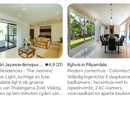
n Sri Jayawardenepura
Gemiddelde beoordeling van 4,9 op 5, 21 r
4,9 (21)
Rijhuis in Piliyandala
Residences - 'The Jasmine'
Modern zomerhuis - Colombo S
ling van 5 op 5, 17 recensies
e-Light, luchtige en luxe
Volledig ingerichte 4 slaapkame
tie ligt in de groene
badkamers - herenhuis met tv
k van Thalangama Zuid. Vlakbij
/speelruimte, 2 AC-kamers,
en op tien minuten rijden van
voorraadkast en aparte keuken
lpad van het Parlement in
tuin, verharde oprit, garage, g
stige en voorstedelijke
automatische poort. Kenmerke
in de nabijheid van winkels,
binnen ondiep zwembad (funct
ziekenhuizen, scholen en
groot dakraam, betegelde en 
nts. Aangewezen met de luxe
vloeren, veel ruimtes voor een
mfort van wezens die je nodig
familie. Toegang vanaf de zuide