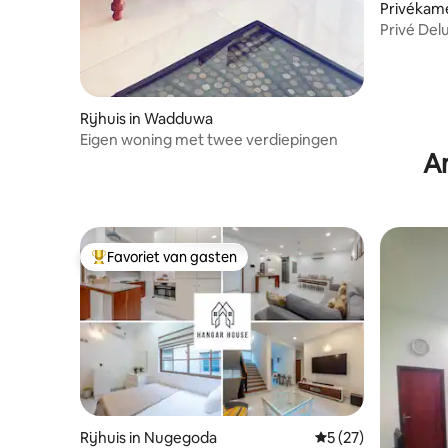
Privékam
Privé De
tweeper
Rijhuis in Wadduwa
Eigen woning met twee verdiepingen
An
Favoriet van gasten
Topfavoriet van gasten
Rijhuis in Nugegoda
Gemiddelde beoorde
5 (27)