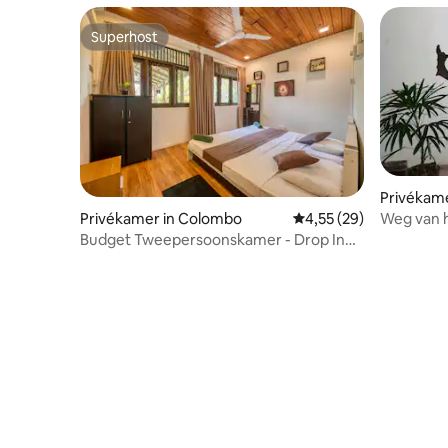
Superhost
Superhost
Privékame
te
Privékamer in Colombo
Gemiddelde beoordelin
4,55 (29)
Weg van 
Budget Tweepersoonskamer - Drop Inn
Colombo