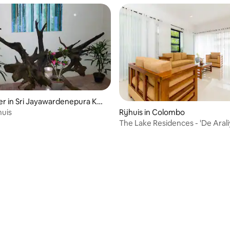
r in Sri Jayawardenepura Kot
g van 4,55 op 5, 29 recensies
Rijhuis in Colombo
huis
The Lake Residences - 'De Arali