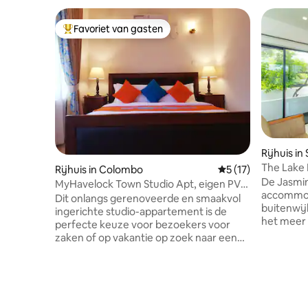
Favoriet van gasten
Topfavoriet van gasten
Rijhuis i
Kotte
The Lake 
Rijhuis in Colombo
Gemiddelde beoorde
5 (17)
De Jasmin
MyHavelock Town Studio Apt, eigen PVT
accommoda
Gate & Parking
Dit onlangs gerenoveerde en smaakvol
buitenwij
ingerichte studio-appartement is de
het meer 
perfecte keuze voor bezoekers voor
het wande
zaken of op vakantie op zoek naar een
Kotte. Ru
comfortabele uitvalsbasis. De gehele
omgeving 
ruimte van Main Gate/Parking is alleen
markten, 
voor jou. De handige locatie LANGS de
restaura
weg maakt het op korte loopafstand van
en het co
een aantal geweldige eetgelegenheden,