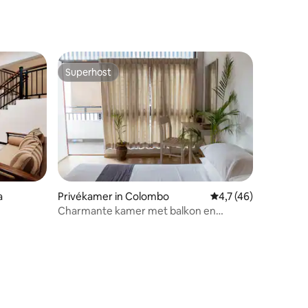
Superhost
Superhost
a
Privékamer in Colombo
Gemiddelde beoordel
4,7 (46)
Charmante kamer met balkon en
douche