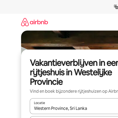
Ga
direct
naar
inhoud
Vakantieverblijven in ee
rijtjeshuis in Westelijke
Provincie
Vind en boek bijzondere rijtjeshuizen op Airb
Locatie
Wanneer er resultaten beschikbaar zijn, maak je 