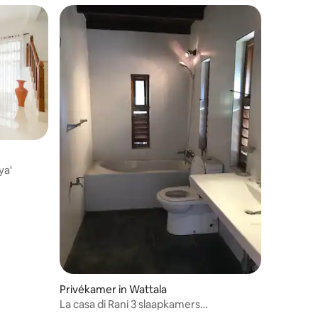
ya'
Privékamer in Wattala
La casa di Rani 3 slaapkamers
woonkamer keuken eetkamer