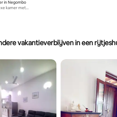
er in Negombo
luxe kamer met
soonsbed
dere vakantieverblijven in een rijtjesh
ling van 5 op 5, 27 recensies