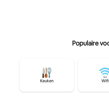
hebt om 
supermarkten, winkels, banken /
verblijf 
geldautomaten en minder dan 5 minuten
degenen d
rijden van 5 internationale scholen en 5
weg van h
beste privéziekenhuizen. Deze
https://
accommodatie zal je verwachtingen op
v=axb69
het gebied van comfort en gemak zeker
OVERTREFFEN.
Populaire voo
Keuken
Wifi