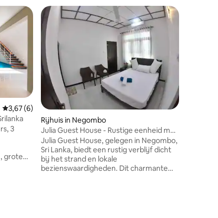
ecensies
Gemiddelde beoordeling van 3,67 op 5, 6 recensies
3,67 (6)
rilanka
Rijhuis in Negombo
rs, 3
Julia Guest House - Rustige eenheid met
één slaapkamer
Julia Guest House, gelegen in Negombo,
Sri Lanka, biedt een rustig verblijf dicht
, grote
bij het strand en lokale
rensmuur,
bezienswaardigheden. Dit charmante
n -
pension biedt comfortabele kamers met
ie) en
basisvoorzieningen, waaronder gratis
houten
WiFi en airconditioning. Gasten kunnen
 grote
genieten van een serene tuin en
lijke
vriendelijke gastvrijheid. De