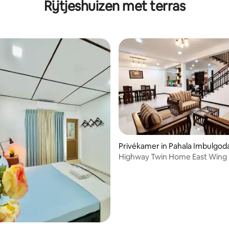
Rijtjeshuizen met terras
in prachtig huis!
Privékamer in Pahala Imbulgod
Highway Twin Home East Wing