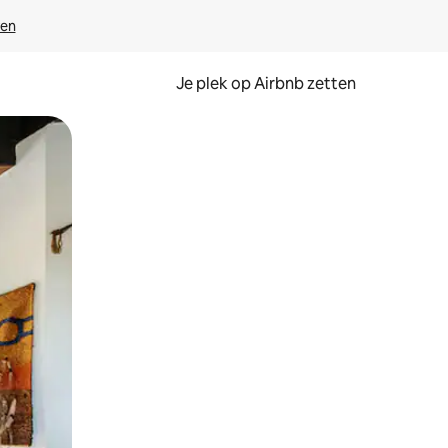
ven
Je plek op Airbnb zetten
en of swipen.