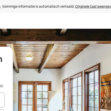
Sommige informatie is automatisch vertaald. 
Originele taal weerge
n
nb
een keuze met je de pijltjestoetsen omhoog en omlaag, óf door te tikk