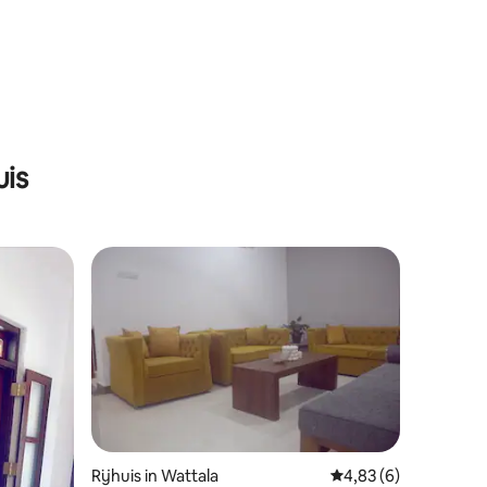
uis
Rijhuis in Wattala
Gemiddelde beoordeli
4,83 (6)