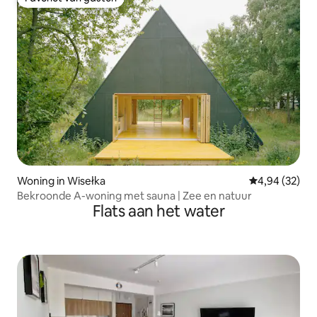
Favoriet van gasten
Woning in Wisełka
Gemiddelde be
4,94 (32)
Bekroonde A-woning met sauna | Zee en natuur
Flats aan het water