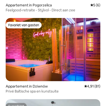
Appartement in Pogorzelica
Gemiddeld
5 (6)
Feelgood-retraite - Stijlvol - Direct aan zee
Favoriet van gasten
Favoriet van gasten
Appartement in Dziwnów
Gemiddelde b
4,91 (81)
Privé Baltische spa en kunstsuite