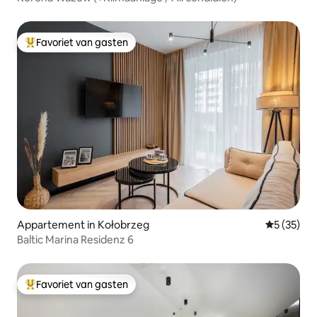
Favoriet van gasten
Topfavoriet van gasten
Appartement in Kołobrzeg
Gemiddelde
5 (35)
Baltic Marina Residenz 6
Favoriet van gasten
Topfavoriet van gasten