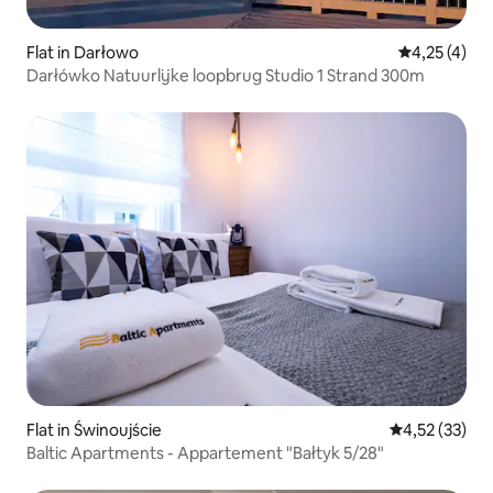
Flat in Darłowo
Gemiddelde b
4,25 (4)
Darłówko Natuurlijke loopbrug Studio 1 Strand 300m
Flat in Świnoujście
Gemiddelde be
4,52 (33)
Baltic Apartments - Appartement "Bałtyk 5/28"