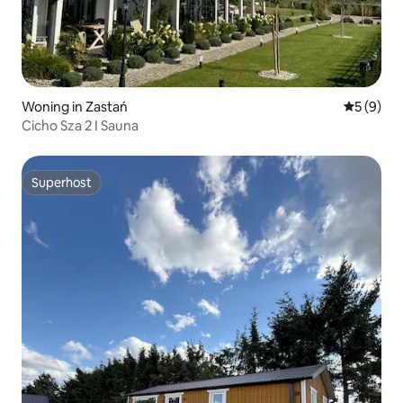
Woning in Zastań
Gemiddeld
5 (9)
Cicho Sza 2 I Sauna
Superhost
Superhost