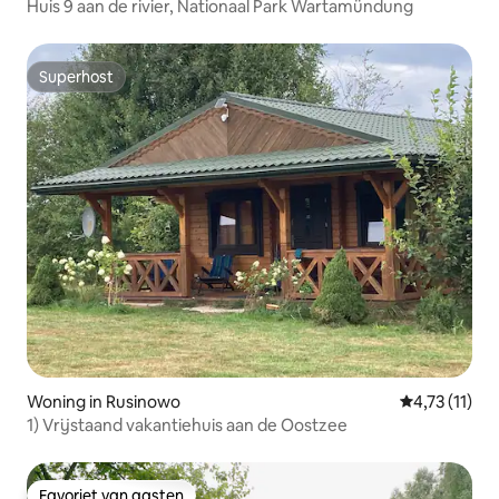
Huis 9 aan de rivier, Nationaal Park Wartamündung
Superhost
Superhost
Woning in Rusinowo
Gemiddelde b
4,73 (11)
1) Vrijstaand vakantiehuis aan de Oostzee
Favoriet van gasten