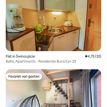
Flat in Świnoujście
Gemiddelde be
4,75 (32)
Baltic Apartments - Residentie Bursztyn 29
Favoriet van gasten
Favoriet van gasten