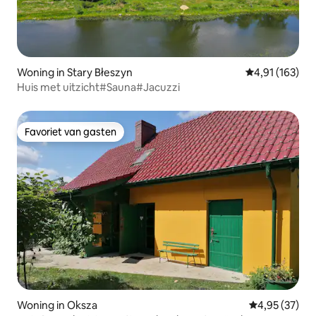
Woning in Stary Błeszyn
Gemiddelde beo
4,91 (163)
Huis met uitzicht#Sauna#Jacuzzi
Favoriet van gasten
Favoriet van gasten
Woning in Oksza
Gemiddelde be
4,95 (37)