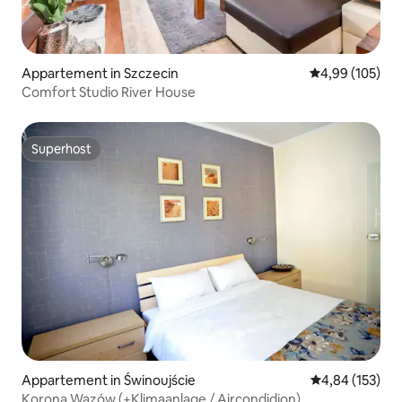
Appartement in Szczecin
Gemiddelde beo
4,99 (105)
Comfort Studio River House
Superhost
Superhost
Appartement in Świnoujście
Gemiddelde beo
4,84 (153)
Korona Wazów (+Klimaanlage / Aircondidion)