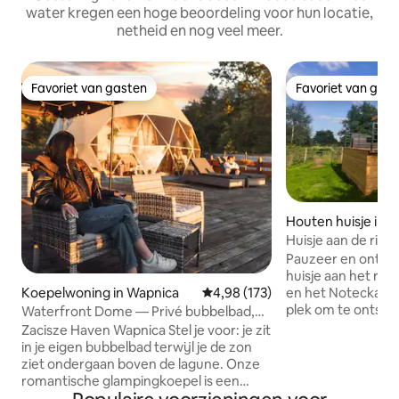
water kregen een hoge beoordeling voor hun locatie,
netheid en nog veel meer.
Favoriet van gasten
Favoriet van gas
Favoriet van gasten
Favoriet van gas
Houten huisje in 
Huisje aan de rivi
het Noteć-woud
Pauzeer en ontspa
huisje aan het rivie
Koepelwoning in Wapnica
Gemiddelde beoordeling van 4,9
4,98 (173)
en het Notecka-bo
plek om te ontsna
Waterfront Dome — Privé bubbelbad,
van een grote st
sauna, zonsondergang
Zacisze Haven Wapnica Stel je voor: je zit
rivier van bossen
in je eigen bubbelbad terwijl je de zon
huisje is perfect 
ziet ondergaan boven de lagune. Onze
prachtige uitzicht
romantische glampingkoepel is een
vogels willen bew
romantische plek in de natuur met een