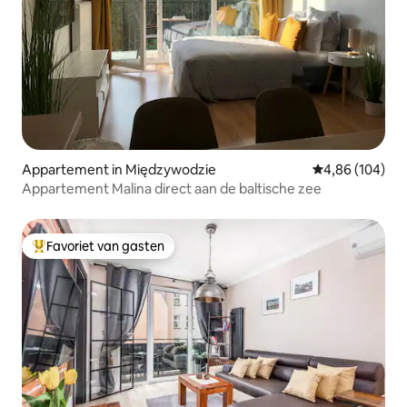
Appartement in Międzywodzie
Gemiddelde beo
4,86 (104)
Appartement Malina direct aan de baltische zee
Favoriet van gasten
Topfavoriet van gasten