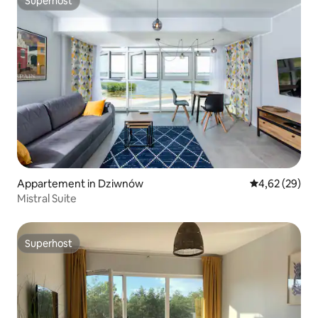
Superhost
Superhost
Appartement in Dziwnów
Gemiddelde be
4,62 (29)
Mistral Suite
Superhost
Superhost