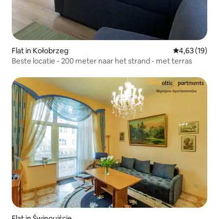
Flat in Kołobrzeg
Gemiddelde be
4,63 (19)
Beste locatie - 200 meter naar het strand - met terras
Flat in Świnoujście