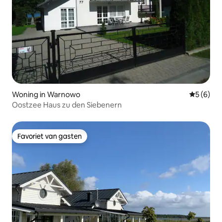
Woning in Warnowo
Gemiddeld
5 (6)
Oostzee Haus zu den Siebenern
Favoriet van gasten
Favoriet van gasten