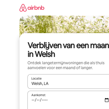
Ga
direct
naar
inhoud
Verblijven van een maa
in Welsh
Ontdek langetermijnwoningen die als thuis
aanvoelen voor een maand of langer.
Locatie
Wanneer er resultaten beschikbaar zijn, maak je 
Aankomst