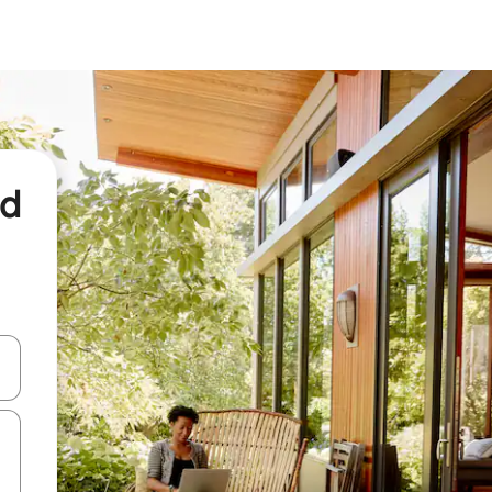
nd
een keuze met je de pijltjestoetsen omhoog en omlaag, óf door te tikk