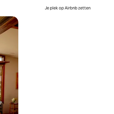
Je plek op Airbnb zetten
en of swipen.