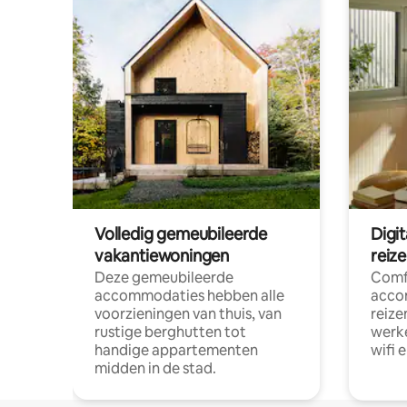
Volledig gemeubileerde
Digi
vakantiewoningen
reiz
Deze gemeubileerde
Comf
accommodaties hebben alle
acco
voorzieningen van thuis, van
reize
rustige berghutten tot
werke
handige appartementen
wifi 
midden in de stad.