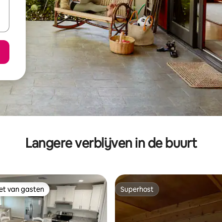
Langere verblijven in de buurt
iet van gasten
Superhost
iet van gasten
Superhost