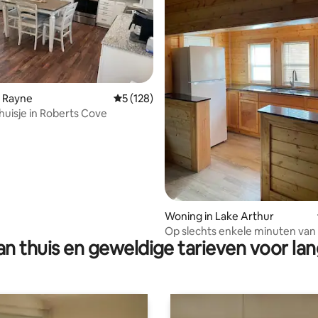
g van 4,98 op 5, 86 recensies
n Rayne
Gemiddelde beoordeling van 5 op 5, 128 r
5 (128)
 huisje in Roberts Cove
Woning in Lake Arthur
Op slechts enkele minuten van
n thuis en geweldige tarieven voor lan