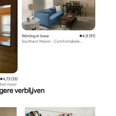
ecensies
Woning in Iowa
Gemiddelde beoordel
4,9 (91)
Southern Manor - Comfortabele
landelijke omgeving
Gemiddelde beoordeling van 4,73 op 5, 33 recensies
4,73 (33)
 het meer
gere verblijven