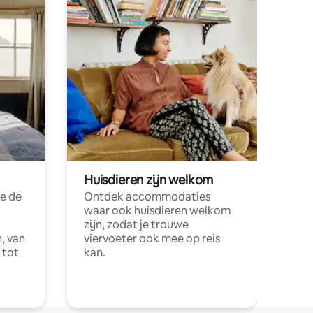
Huisdieren zijn welkom
e de
Ontdek accommodaties
waar ook huisdieren welkom
zijn, zodat je trouwe
, van
viervoeter ook mee op reis
 tot
kan.