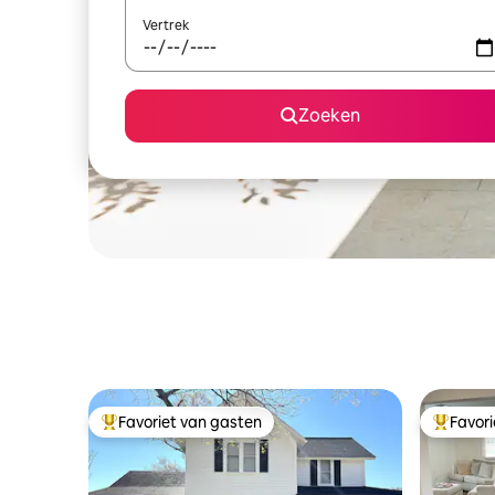
Vertrek
Zoeken
Favoriet van gasten
Favor
Topfavoriet van gasten
Topfavor