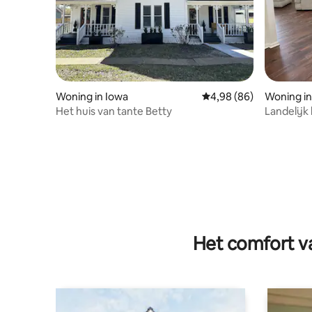
Woning in Iowa
Gemiddelde beoordelin
4,98 (86)
Woning i
Het huis van tante Betty
Landelijk
Het comfort va