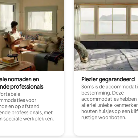
tale nomaden en
Plezier gegarandeerd
ende professionals
Soms is de accommodati
bestemming. Deze
ortabele
accommodaties hebben
mmodaties voor
allerlei unieke kenmerken
nde en op afstand
houten huisjes op een klif
nde professionals, met
rustige woonboten.
en speciale werkplekken.