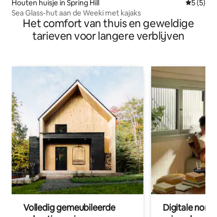
Houten huisje in Spring Hill
Gemiddeld
5 (5)
Sea Glass-hut aan de Weeki met kajaks
Het comfort van thuis en geweldige
tarieven voor langere verblijven
Volledig gemeubileerde
Digitale nom