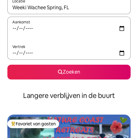
Locatie
Wanneer er resultaten beschikbaar zijn, maak je een keuze met 
Aankomst
Vertrek
Zoeken
Langere verblijven in de buurt
Favoriet van gasten
Topfavoriet van gasten