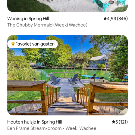
Woning in Spring Hill
Gemiddelde beo
4,93 (346)
The Chubby Mermaid (Weeki Wachee)
Favoriet van gasten
Topfavoriet van gasten
Houten huisje in Spring Hill
Gemiddelde
5 (121)
Een Frame Stream-droom - Weeki Wachee