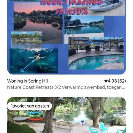
Woning in Spring Hill
Gemiddelde be
4,98 (62)
Nature Coast Retreats 3/2 Verwarmd zwembad, toegang
tot de Golf
Favoriet van gasten
Favoriet van gasten