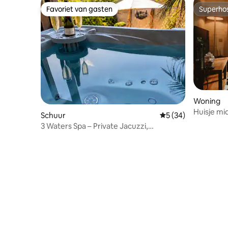
Favoriet van gasten
Superho
Favoriet van gasten
Superho
Woning
Huisje mi
Schuur
Gemiddelde beoorde
5 (34)
3 Waters Spa – Private Jacuzzi,
Hammam, Sauna