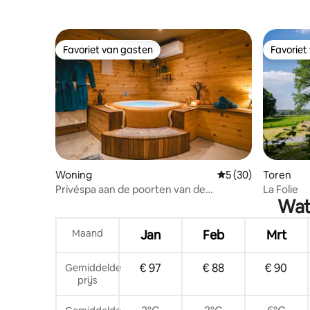
Favoriet van gasten
Favoriet
Favoriet van gasten
Favoriet
Woning
Gemiddelde beoorde
5 (30)
Toren
Privéspa aan de poorten van de
La Folie
Wat
Ardennen
Maand
Jan
Feb
Mrt
€ 97
€ 88
€ 90
Gemiddelde
prijs