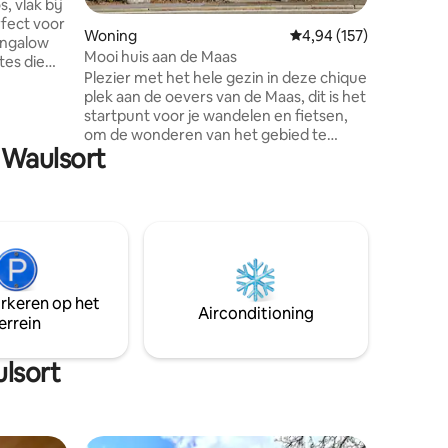
beschikki
, vlak bij
hoeven te
fect voor
Woning
Gemiddelde beoordeling
4,94 (157)
ungalow
Mooi huis aan de Maas
tes die
Plezier met het hele gezin in deze chique
e buurt
plek aan de oevers van de Maas, dit is het
inant en
startpunt voor je wandelen en fietsen,
om de wonderen van het gebied te
 verblijf.
 Waulsort
ontdekken. Dit huis heeft een uniek
uitzicht op de rivier, is gezellig en
s onze
zorgvuldig ingericht. De kelder is
n
ingericht met biljart, tafelvoetbal en een
nt of
potje darts om te ontspannen met het
 rekening
gezin. Feesten, samenkomen om
gewoon te drinken en rommel te maken
is verboden ,het doel van het huisje is
arkeren op het
familie en toerisme,dank je
Airconditioning
errein
lsort