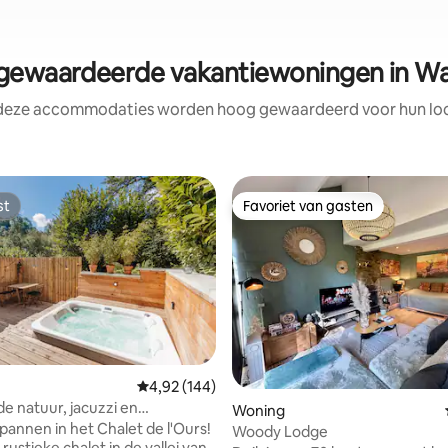
ewaardeerde vakantiewoningen in Wa
 deze accommodaties worden hoog gewaardeerd voor hun loca
st
Favoriet van gasten
st
Favoriet van gasten
 van 4,98 op 5, 166 recensies
Gemiddelde beoordeling van 4,92 op 5, 144 r
4,92 (144)
de natuur, jacuzzi en
Woning
na
annen in het Chalet de l'Ours!
Woody Lodge
, rustieke chalet in de vallei van