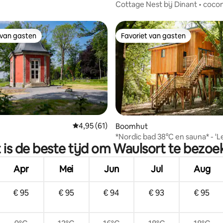
Cottage Nest bij Dinant • coco
bubbelbad • EV
 van gasten
Favoriet van gasten
 van gasten
Favoriet van gasten
ling van 5 op 5, 30 recensies
Gemiddelde beoordeling van 4,95 op 5, 61 r
4,95 (61)
Boomhut
*Nordic bad 38°C en sauna* - 'Le
 is de beste tijd om Waulsort te bezoe
Cendré'
Apr
Mei
Jun
Jul
Aug
€ 95
€ 95
€ 94
€ 93
€ 95