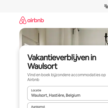
Ga
direct
naar
inhoud
Vakantieverblijven in
Waulsort
Vind en boek bijzondere accommodaties op
Airbnb
Locatie
Wanneer er resultaten beschikbaar zijn, maak je 
Aankomst