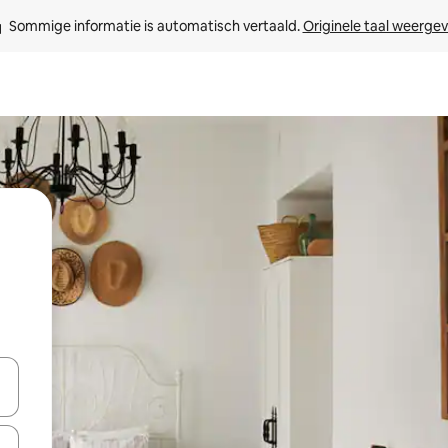
Sommige informatie is automatisch vertaald. 
Originele taal weerge
een keuze met je de pijltjestoetsen omhoog en omlaag, óf door te tikk