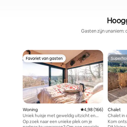
Hoogg
Gasten zijn unaniem:
Favoriet van gasten
Superho
Favoriet van gasten
Superho
Woning
Gemiddelde beoordeling
4,98 (166)
Chalet
Uniek huisje met geweldig uitzicht en
Chalet in 
privé wellness
privésau
Op zoek naar een unieke plek om je
Kom ontsp
partner te verrassen? Om een speciale
Dit kleine