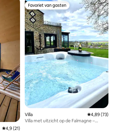
Favoriet van gasten
Favoriet van gasten
ecensies
Villa
Gemiddelde beoordelin
4,89 (73)
Villa met uitzicht op de Falmagne –
Uitzicht, jacuzzi en biljart
Gemiddelde beoordeling van 4,9 op 5, 21 recensies
4,9 (21)