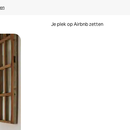
ven
Je plek op Airbnb zetten
en of swipen.