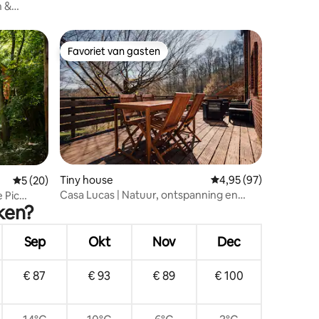
n &
Favoriet van gasten
Favoriet van gasten
ecensies
Tiny house
Gemiddelde beoordelin
4,95 (97)
Gemiddelde beoordeling van 5 op 5, 20 recensies
5 (20)
Casa Lucas | Natuur, ontspanning en
 Pic
ken?
groot terras
Sep
Okt
Nov
Dec
€ 87
€ 93
€ 89
€ 100