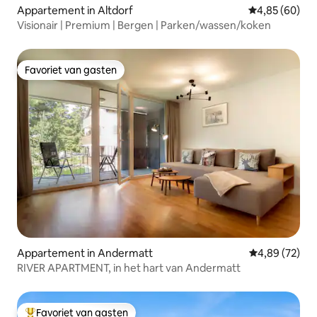
Appartement in Altdorf
Gemiddelde be
4,85 (60)
Visionair | Premium | Bergen | Parken/wassen/koken
Favoriet van gasten
Favoriet van gasten
Appartement in Andermatt
Gemiddelde be
4,89 (72)
RIVER APARTMENT, in het hart van Andermatt
Favoriet van gasten