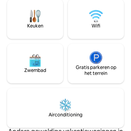
eronder (lifttoegang - gedeelde ruimte).
met 1 doos hout Incl. panoramische
Toegang tot het meer en de tuin, SUP's,
kaart (diverse kor
gratis parkeren en wifi. Kinderen zijn
Krattigen Dorf/Pos
welkom, alleen kleine honden. Meest
minuten lopen), do
populaire Zwitserse Airbnb. De meeste
wandelpaden, Thun
Keuken
Wifi
hoogtepunten zijn binnen een uur te
Interlaken, Beate
bereiken.
Gratis parkeren op
Zwembad
het terrein
Airconditioning