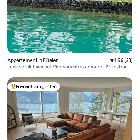
Appartement in Flüelen
Gemiddelde be
4,96 (23)
Luxe verblijf aan het Vierwoudstrekenmeer | Privéstrand
en SUP
Favoriet van gasten
Topfavoriet van gasten