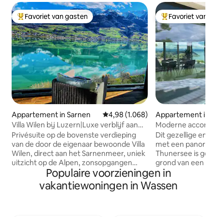
Favoriet van gasten
Favoriet van g
Topfavoriet van gasten
Topfavoriet van 
Appartement in Sarnen
Gemiddelde beoordeling van 4,98 
4,98 (1.068)
Appartement in K
Villa Wilen bij Luzern|Luxe verblijf aan
Moderne accomm
het meer
panoramisch uitzi
Privésuite op de bovenste verdieping
Dit gezellige en
Thun
van de door de eigenaar bewoonde Villa
met een panoramis
Wilen, direct aan het Sarnenmeer, uniek
Thunersee is gel
uitzicht op de Alpen, zonsopgangen
grond van een on
Populaire voorzieningen in
Ruime slaapkamer met thuisbioscoop,
vakantiehuis. Het l
de panoramische lounge, grote keuken
van het dorp en is
vakantiewoningen in Wassen
en badkamer (allemaal privé). Voor 3–5
uitstapjes naar be
gasten is er een extra eigen slaapkamer
voor 4 pers. Terra
met badkamer op de verdieping
meer en 2 ligstoe