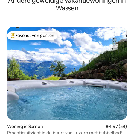
Andere geweldige vakantiewoningen in
Wassen
Favoriet van gasten
Topfavoriet van gasten
Woning in Sarnen
Gemiddelde be
4,97 (59)
Prachtig uitzicht in de buurt van Luzern met bubbelbad!