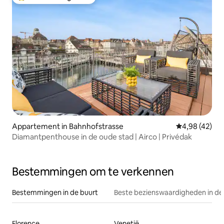
Topfavoriet van gasten
Appartement in Bahnhofstrasse
Gemiddelde be
4,98 (42)
Diamantpenthouse in de oude stad | Airco | Privédak
Bestemmingen om te verkennen
Bestemmingen in de buurt
Beste bezienswaardigheden in de
Florence
Venetië