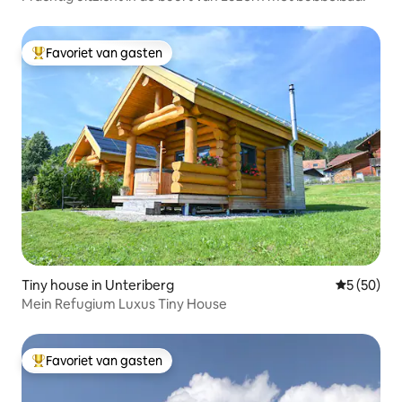
Favoriet van gasten
Topfavoriet van gasten
Tiny house in Unteriberg
Gemiddelde
5 (50)
Mein Refugium Luxus Tiny House
Favoriet van gasten
Topfavoriet van gasten