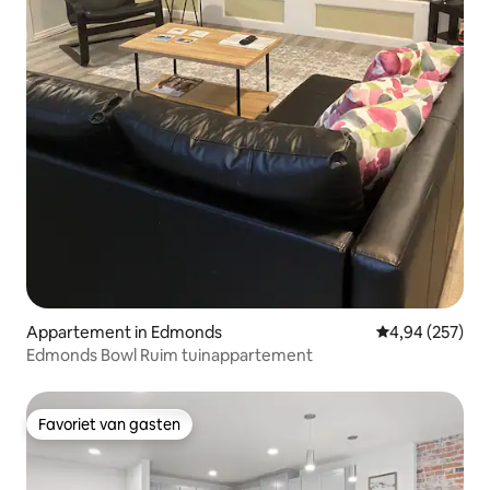
Appartement in Edmonds
Gemiddelde beo
4,94 (257)
Edmonds Bowl Ruim tuinappartement
Favoriet van gasten
Favoriet van gasten