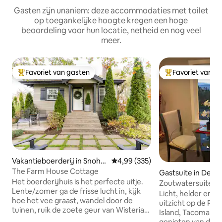
Gasten zijn unaniem: deze accommodaties met toilet
op toegankelijke hoogte kregen een hoge
beoordeling voor hun locatie, netheid en nog veel
meer.
Favoriet van gasten
Favoriet van g
Topfavoriet van gasten
Topfavoriet van 
Vakantieboerderij in Snoho
Gemiddelde beoordeling van 4,9
4,99 (335)
mish
The Farm House Cottage
Gastsuite in Des 
Het boerderijhuis is het perfecte uitje.
Zoutwatersuite Ge
Lente/zomer ga de frisse lucht in, kijk
tuinen wachten op
Licht, helder en l
hoe het vee graast, wandel door de
uitzicht op de Pu
tuinen, ruik de zoete geur van Wisteria
Island, Tacoma en 
pluk seizoensgebonden fruit, groenten
genieten van de lu