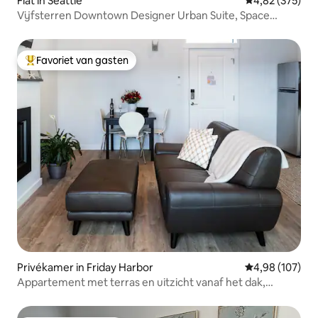
Flat in Seattle
Gemiddelde beo
4,82 (375)
Vijfsterren Downtown Designer Urban Suite, Space
Needle View
Favoriet van gasten
Topfavoriet van gasten
Privékamer in Friday Harbor
Gemiddelde beo
4,98 (107)
Appartement met terras en uitzicht vanaf het dak,
centraal gelegen in Friday Harbor