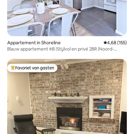
Appartement in Shoreline
Gemiddelde beo
4,68 (155)
Blauw appartement #B |Stijlvol en privé 2BR |Noord-
Seattle
Favoriet van gasten
Topfavoriet van gasten