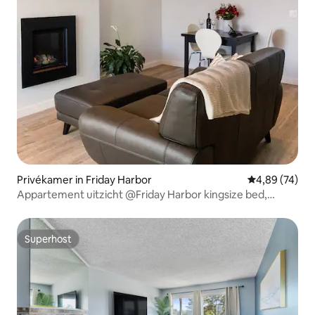
Privékamer in Friday Harbor
Gemiddelde be
4,89 (74)
Appartement uitzicht @Friday Harbor kingsize bed,
gezellig privé
Superhost
Superhost