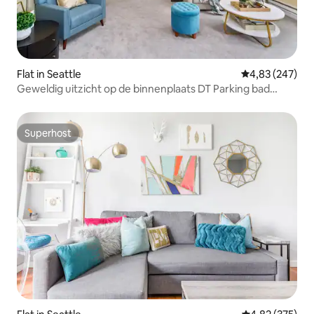
Flat in Seattle
Gemiddelde beo
4,83 (247)
Geweldig uitzicht op de binnenplaats DT Parking bad
zwembad 99 WS
Superhost
Superhost