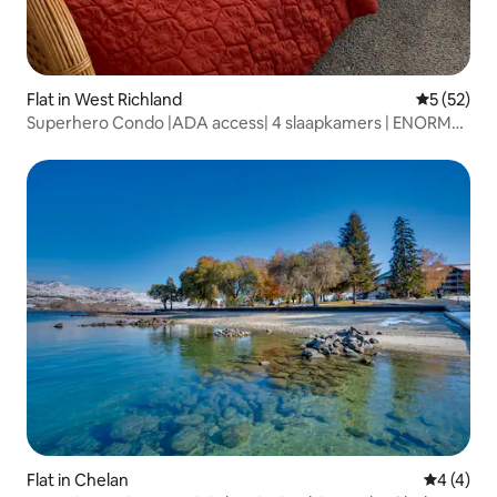
Flat in West Richland
Gemiddelde
5 (52)
Superhero Condo |ADA access| 4 slaapkamers | ENORME
condo!
Flat in Chelan
Gemiddeld
4 (4)