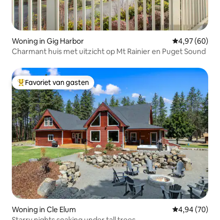
Woning in Gig Harbor
Gemiddelde be
4,97 (60)
Charmant huis met uitzicht op Mt Rainier en Puget Sound
Favoriet van gasten
Topfavoriet van gasten
Woning in Cle Elum
Gemiddelde be
4,94 (70)
Starry nights soaking under tall trees