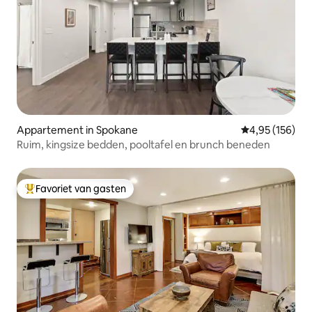
Appartement in Spokane
Gemiddelde beo
4,95 (156)
Ruim, kingsize bedden, pooltafel en brunch beneden
Favoriet van gasten
Topfavoriet van gasten