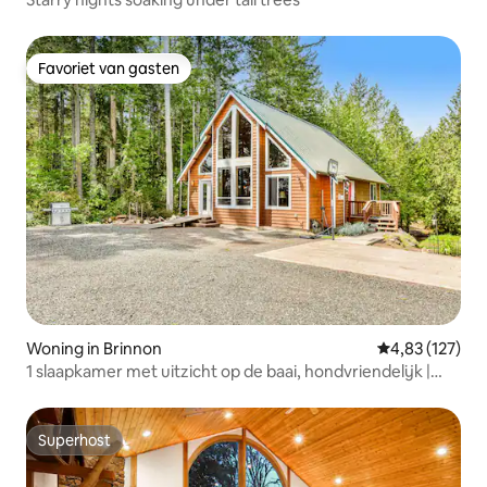
Favoriet van gasten
Favoriet van gasten
Woning in Brinnon
Gemiddelde beo
4,83 (127)
1 slaapkamer met uitzicht op de baai, hondvriendelijk |
Open haard
Superhost
Superhost