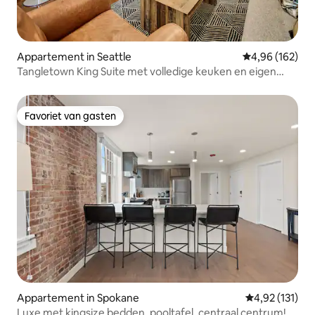
Appartement in Seattle
Gemiddelde beo
4,96 (162)
Tangletown King Suite met volledige keuken en eigen
studeerkamer
Favoriet van gasten
Favoriet van gasten
Appartement in Spokane
Gemiddelde be
4,92 (131)
Luxe met kingsize bedden, pooltafel, centraal centrum!