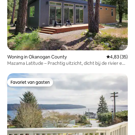
Woning in Okanogan County
Gemiddelde be
4,83 (35)
Mazama Latitude – Prachtig uitzicht, dicht bij de rivier en
wandelpaden
Favoriet van gasten
Favoriet van gasten