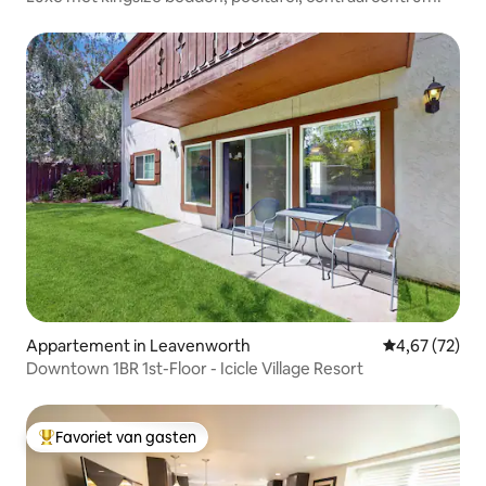
Appartement in Leavenworth
Gemiddelde be
4,67 (72)
Downtown 1BR 1st-Floor - Icicle Village Resort
Favoriet van gasten
Topfavoriet van gasten