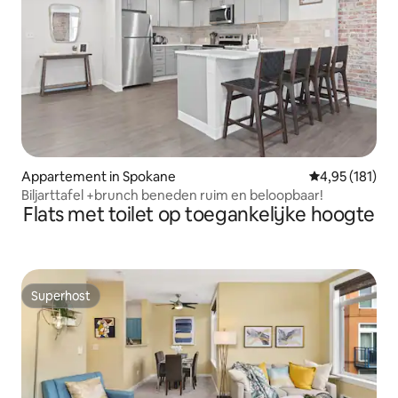
Appartement in Spokane
Gemiddelde beo
4,95 (181)
Biljarttafel +brunch beneden ruim en beloopbaar!
Flats met toilet op toegankelijke hoogte
Superhost
Superhost