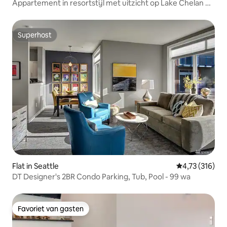
Appartement in resortstijl met uitzicht op Lake Chelan &
Mtn
Superhost
Superhost
Flat in Seattle
Gemiddelde beo
4,73 (316)
DT Designer's 2BR Condo Parking, Tub, Pool - 99 wa
Favoriet van gasten
Favoriet van gasten