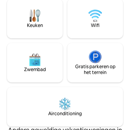
rebound van kikker
voor twee, met een optie voor een extra
hebben gasten toe
matras. Extra activiteiten zijn onder
huisje, een vrij gr
andere: 🍀paddleboarden 🍀kajakken 🍀
vuurplaats en een
roeien 🍀vissen Boek nu voor een
Houtgestookte 🔥sauna Prij
Keuken
Wifi
onvergetelijk glampingavontuur!
250 PLN - 3 uur duren
PLN 300
Gratis parkeren op
Zwembad
het terrein
Airconditioning