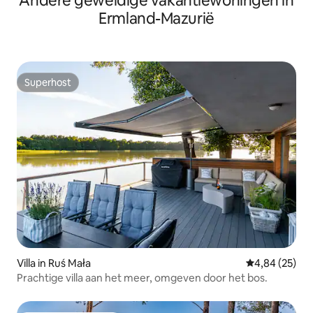
Andere geweldige vakantiewoningen in
Ermland-Mazurië
Superhost
Superhost
Villa in Ruś Mała
Gemiddelde be
4,84 (25)
Prachtige villa aan het meer, omgeven door het bos.