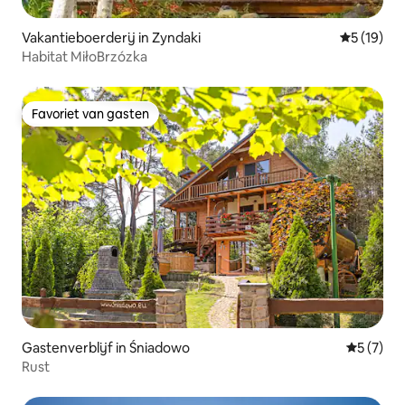
Vakantieboerderij in Zyndaki
Gemiddelde
5 (19)
Habitat MiłoBrzózka
Favoriet van gasten
Favoriet van gasten
Gastenverblijf in Śniadowo
Gemiddeld
5 (7)
Rust