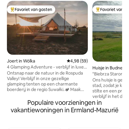
Favoriet van gasten
Favoriet van g
Topfavoriet van gasten
Topfavoriet van 
Joert in Wólka
Gemiddelde beoordeling van 4,
4,98 (59)
4 Glamping Adventure - verblijf in luxe
Huisje in Budne
bungalowtent
Ontsnap naar de natuur in de Rospuda
"Biebrza Starorze
Valley! Verblijf in onze gezellige
Ons huisje is gele
glamping tenten op een charmante
stad, zodat je kun
boerderij in de regio Suwałki.🏕️ Maak
stilte en een prach
kennis met onze boerderij 🐇
verblijf in het dor
Dierenvriendelijke konijnen, eenden,
Populaire voorzieningen in
perfecte onderbre
kippen (geniet van verse eieren), pony's,
van de stad. Het hu
vakantiewoningen in Ermland-Mazurië
kalveren, vijver gevuld met vis en
centrum van Biabr
bijenkorven zoemen met bijen. Onze
waar je heel gemak
tenten liggen aan een prachtig meer,
ontmoeten, ganze
bieden een prachtig uitzicht en comfort