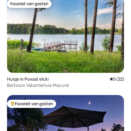
Favoriet van gasten
Favoriet van gasten
Huisje in Powiat ełcki
Gemiddelde
5 (32)
Bartosze Vakantiehuis Mazurië
Favoriet van gasten
Topfavoriet van gasten